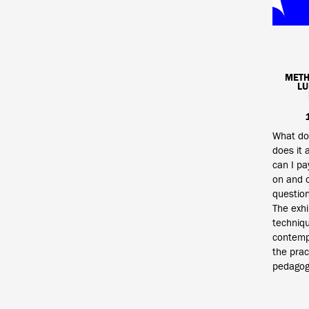
METH
LU
What doe
does it 
can I pa
on and o
questions
The exhi
techniqu
contempo
the prac
pedagog