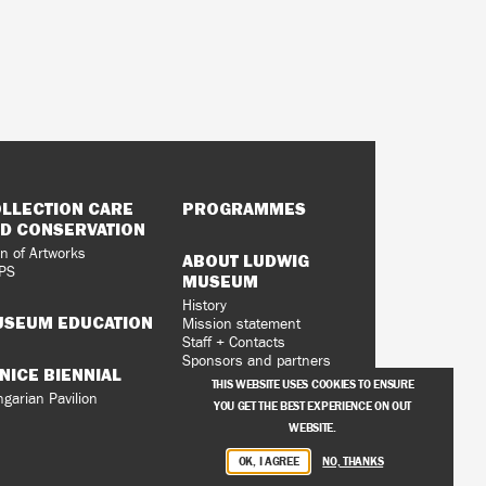
LLECTION CARE
PROGRAMMES
D CONSERVATION
n of Artworks
ABOUT LUDWIG
PS
MUSEUM
History
SEUM EDUCATION
Mission statement
Staff + Contacts
Sponsors and partners
NICE BIENNIAL
Vacancies
THIS WEBSITE USES COOKIES TO ENSURE
Privacy Policy
garian Pavilion
YOU GET THE BEST EXPERIENCE ON OUT
WEBSITE.
OK, I AGREE
NO, THANKS