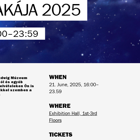
KÁJA 2025
:00–23:59
WHEN
Ludwig Múzeum
ól és egyéb
21. June, 2025, 16:00–
elvételeken Ön is
yekkel szemben a
23.59
.
WHERE
Exhibition Hall, 1st-3rd
Floors
TICKETS