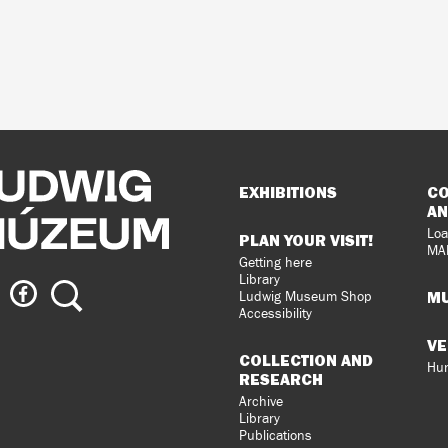
Sitemap
EXHIBITIONS
CO
AN
Loa
PLAN YOUR VISIT!
MA
Getting here
Library
ig
Ludwig
Search
MU
Ludwig Museum Shop
eum
Museum
Accessibility
on
VE
agram
Facebook
COLLECTION AND
Hun
RESEARCH
Archive
Library
Publications