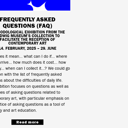
FREQUENTLY ASKED
QUESTIONS (FAQ)
ODOLOGICAL EXHIBITION FROM THE
DWIG MUSEUM’S COLLECTION TO
FACILITATE THE RECEPTION OF
CONTEMPORARY ART
14. FEBRUARY, 2025 – 29. JUNE
s it mean... what can I do if... where
arrive... how much does it cost... how
y... when can I collect it...? We could go
n with the list of frequently asked
 about the difficulties of daily life.
bition focuses on questions as well as
es of asking questions related to
rary art, with particular emphasis on
tice of asking questions as a tool of
y and art education.
Read more