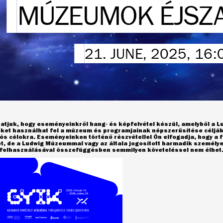
MÚZEUMOK ÉJSZA
21. JUNE, 2025, 16
atjuk, hogy eseményeinkről hang- és képfelvétel készül, amelyből a 
eket használhat fel a múzeum és programjainak népszerűsítése céljáb
s célokra. Eseményeinken történő részvétellel Ön elfogadja, hogy a f
et, de a Ludwig Múzeummal vagy az általa jogosított harmadik személ
l felhasználásával összefüggésben semmilyen követeléssel nem élhet