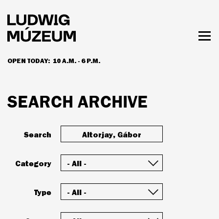
Skip
to
main
content
Togg
men
OPEN TODAY:
10 A.M. - 6 P.M.
HOURS & ADMISSION
SEARCH ARCHIVE
Search
Category
Type