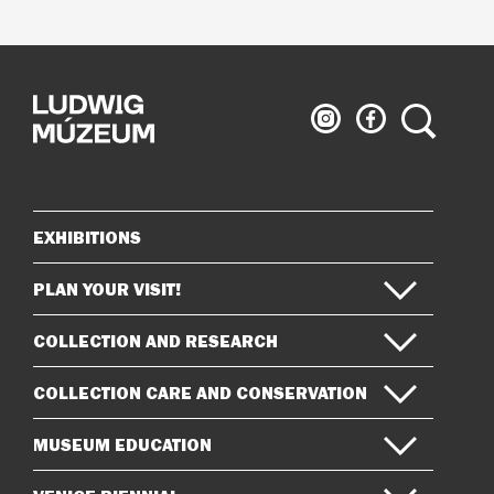
Ludwig
Ludwig
Search
Museum
Museum
on
on
Instagram
Facebook
EXHIBITIONS
Sitemap
PLAN YOUR VISIT!
COLLECTION AND RESEARCH
COLLECTION CARE AND CONSERVATION
MUSEUM EDUCATION