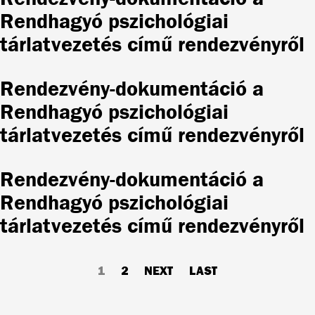
Rendhagyó pszichológiai
tárlatvezetés című rendezvényről
Rendezvény-dokumentáció a
Rendhagyó pszichológiai
tárlatvezetés című rendezvényről
Rendezvény-dokumentáció a
Rendhagyó pszichológiai
tárlatvezetés című rendezvényről
Pagination
CURRENT
1
PAGE
2
NEXT
NEXT
LAST
LAST
PAGE
PAGE
PAGE