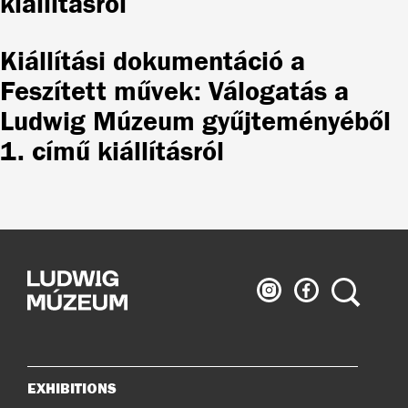
kiállításról
Kiállítási dokumentáció a
Feszített művek: Válogatás a
Ludwig Múzeum gyűjteményéből
1. című kiállításról
Ludwig
Ludwig
Search
Museum
Museum
on
on
Instagram
Facebook
EXHIBITIONS
Sitemap