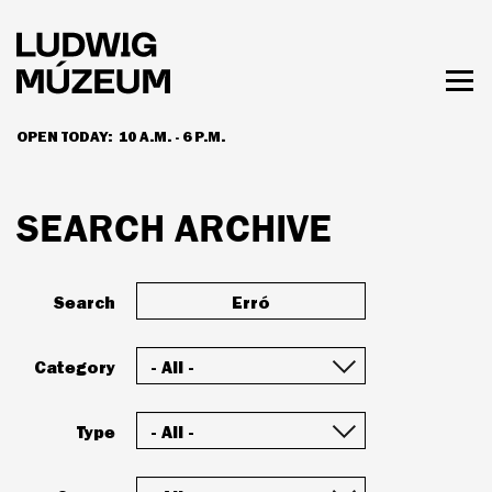
Skip
to
main
content
Togg
men
OPEN TODAY:
10 A.M. - 6 P.M.
HOURS & ADMISSION
SEARCH ARCHIVE
Search
Category
Type