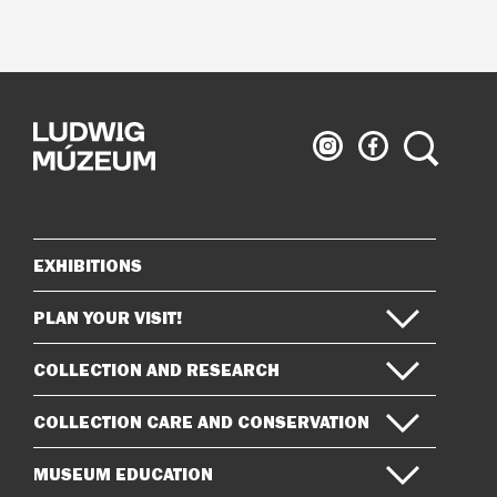
Ludwig
Ludwig
Search
Museum
Museum
on
on
Instagram
Facebook
EXHIBITIONS
Sitemap
PLAN YOUR VISIT!
COLLECTION AND RESEARCH
COLLECTION CARE AND CONSERVATION
MUSEUM EDUCATION