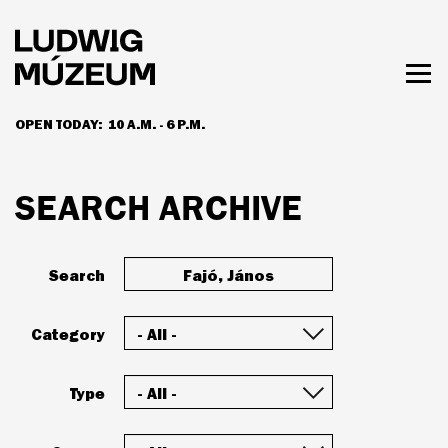
Skip
to
main
content
Togg
men
OPEN TODAY:
10 A.M. - 6 P.M.
HOURS & ADMISSION
SEARCH ARCHIVE
Search
Category
Type