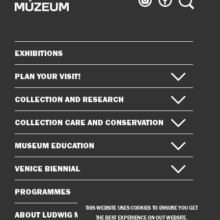
Museum
Museum
on
on
Instagram
Facebook
EXHIBITIONS
Sitemap
PLAN YOUR VISIT!
COLLECTION AND RESEARCH
COLLECTION CARE AND CONSERVATION
MUSEUM EDUCATION
VENICE BIENNIAL
PROGRAMMES
THIS WEBSITE USES COOKIES TO ENSURE YOU GET
ABOUT LUDWIG MUSEUM
THE BEST EXPERIENCE ON OUT WEBSITE.