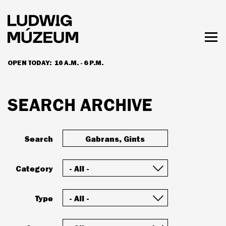
Skip
to
main
content
Togg
men
OPEN TODAY:
10 A.M. - 6 P.M.
HOURS & ADMISSION
SEARCH ARCHIVE
Search
Category
Type