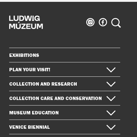
Ludwig
Ludwig
Search
Museum
Museum
on
on
Instagram
Facebook
EXHIBITIONS
Sitemap
PLAN YOUR VISIT!
COLLECTION AND RESEARCH
COLLECTION CARE AND CONSERVATION
MUSEUM EDUCATION
VENICE BIENNIAL