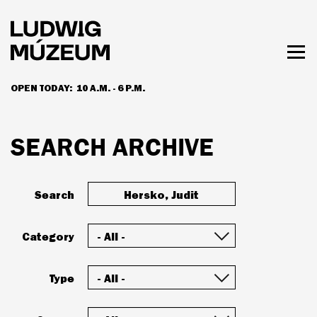
Skip
to
main
content
Togg
men
OPEN TODAY:
10 A.M. - 6 P.M.
HOURS & ADMISSION
SEARCH ARCHIVE
Search
Category
Type