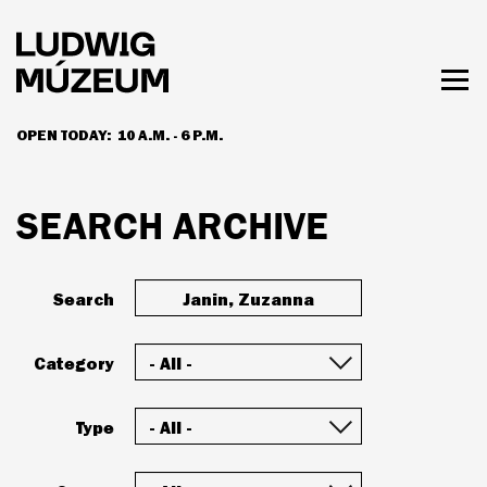
Skip
to
main
content
Togg
men
OPEN TODAY:
10 A.M. - 6 P.M.
HOURS & ADMISSION
SEARCH ARCHIVE
Search
Category
Type