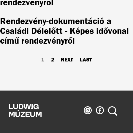
rendezvényről
Rendezvény-dokumentáció a
Családi Délelőtt - Képes idővonal
című rendezvényről
Pagination
CURRENT
1
PAGE
2
NEXT
NEXT
LAST
LAST
PAGE
PAGE
PAGE
Ludwig
Ludwig
Search
Museum
Museum
on
on
Instagram
Facebook