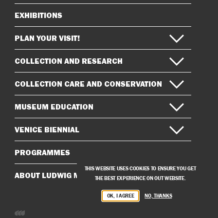
EXHIBITIONS
Sitemap
PLAN YOUR VISIT!
COLLECTION AND RESEARCH
COLLECTION CARE AND CONSERVATION
MUSEUM EDUCATION
VENICE BIENNIAL
PROGRAMMES
THIS WEBSITE USES COOKIES TO ENSURE YOU GET
ABOUT LUDWIG MUSEUM
THE BEST EXPERIENCE ON OUT WEBSITE.
OK, I AGREE
NO, THANKS
Developed