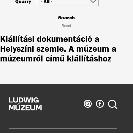
Quarry
Search
Reset
Kiállítási dokumentáció a
Helyszíni szemle. A múzeum a
múzeumról című kiállításhoz
Ludwig
Ludwig
Search
Museum
Museum
on
on
Instagram
Facebook