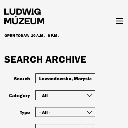
Skip
to
main
content
Togg
men
OPEN TODAY:
10 A.M. - 6 P.M.
HOURS & ADMISSION
SEARCH ARCHIVE
Search
Category
Type