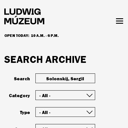
Skip
to
main
content
Togg
men
OPEN TODAY:
10 A.M. - 6 P.M.
HOURS & ADMISSION
SEARCH ARCHIVE
Search
Category
Type