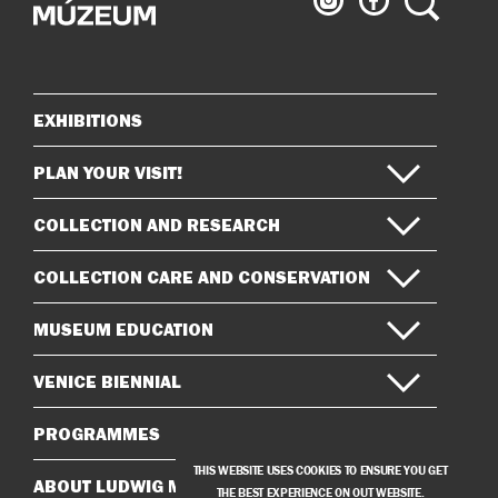
Museum
Museum
on
on
Instagram
Facebook
EXHIBITIONS
Sitemap
PLAN YOUR VISIT!
COLLECTION AND RESEARCH
COLLECTION CARE AND CONSERVATION
MUSEUM EDUCATION
VENICE BIENNIAL
PROGRAMMES
THIS WEBSITE USES COOKIES TO ENSURE YOU GET
ABOUT LUDWIG MUSEUM
THE BEST EXPERIENCE ON OUT WEBSITE.