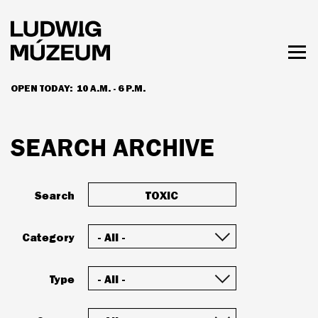
Skip
to
main
content
Togg
men
OPEN TODAY:
10 A.M. - 6 P.M.
HOURS & ADMISSION
SEARCH ARCHIVE
Search
Category
Type