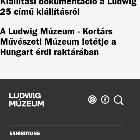
Kiállítási dokumentáció a Ludwig
25 című kiállításról
A Ludwig Múzeum - Kortárs
Művészeti Múzeum letétje a
Hungart érdi raktárában
Ludwig
Ludwig
Search
Museum
Museum
on
on
Instagram
Facebook
EXHIBITIONS
Sitemap