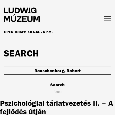
Skip
to
main
content
Togg
men
OPEN TODAY:
10 A.M. - 6 P.M.
HOURS & ADMISSION
SEARCH
Search
Search
Reset
Pszichológiai tárlatvezetés II. – A
fejlődés útján