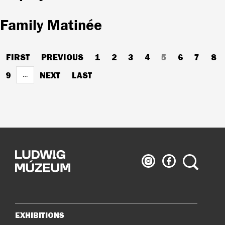
Family Matinée
Pagination
FIRST
FIRST
PREVIOUS
PREVIOUS
PAGE
1
PAGE
2
PAGE
3
PAGE
4
CURRENT
5
PAGE
6
PAGE
7
PA
8
PAGE
PAGE
PAGE
PAGE
9
NEXT
NEXT
LAST
LAST
…
PAGE
PAGE
Ludwig
Ludwig
Search
Museum
Museum
on
on
Instagram
Facebook
EXHIBITIONS
Sitemap