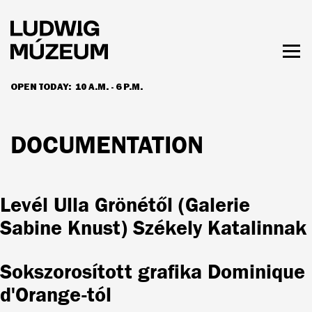
Skip
to
main
content
Togg
men
OPEN TODAY:
10 A.M. - 6 P.M.
HOURS & ADMISSION
DOCUMENTATION
Levél Ulla Grönétől (Galerie
Sabine Knust) Székely Katalinnak
Sokszorosított grafika Dominique
d'Orange-tól