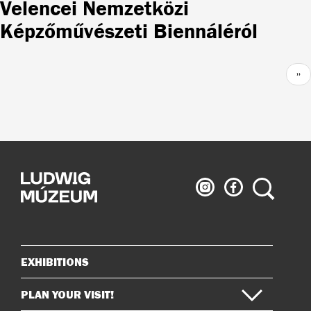
Velencei Nemzetközi
Képzőművészeti Biennáléról
Pagination
Nex
››
pag
Ludwig
Ludwig
Search
Museum
Museum
on
on
Instagram
Facebook
EXHIBITIONS
Sitemap
PLAN YOUR VISIT!