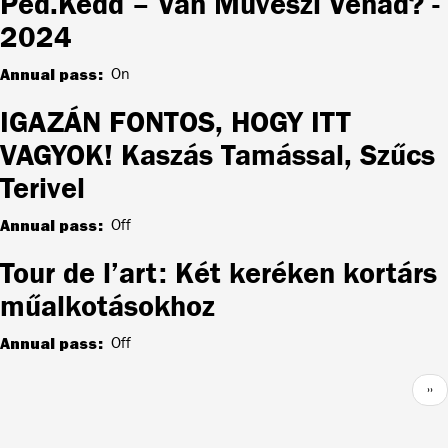
Ped.Kedd – Van Művészi Vénád? -
2024
Annual pass
On
IGAZÁN FONTOS, HOGY ITT
VAGYOK! Kaszás Tamással, Szűcs
Terivel
Annual pass
Off
Tour de l’art: Két keréken kortárs
műalkotásokhoz
Annual pass
Off
Pagination
Nex
››
pag