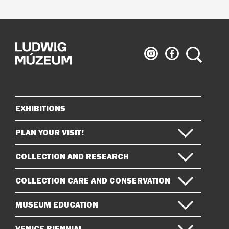
Ludwig
Ludwig
Search
Museum
Museum
on
on
Instagram
Facebook
EXHIBITIONS
Sitemap
PLAN YOUR VISIT!
COLLECTION AND RESEARCH
COLLECTION CARE AND CONSERVATION
MUSEUM EDUCATION
VENICE BIENNIAL