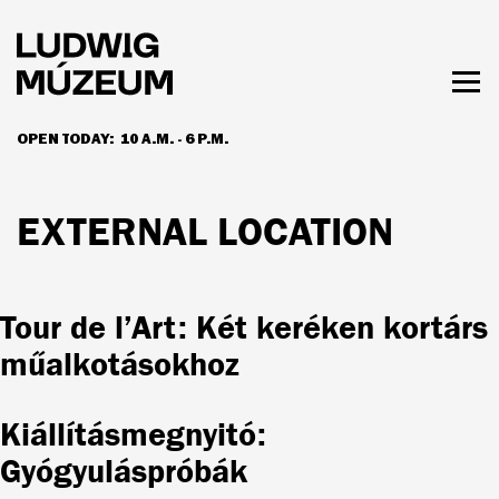
Skip
to
main
content
Togg
men
OPEN TODAY:
10 A.M. - 6 P.M.
HOURS & ADMISSION
EXTERNAL LOCATION
Tour de l’Art: Két keréken kortárs
műalkotásokhoz
Kiállításmegnyitó:
Gyógyuláspróbák