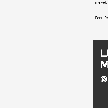
melyek
Fent: R
Ludw
Mus
on
Inst