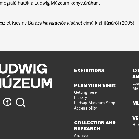
 megtalálhatók a Ludwig Múzeum
könyvtárában
.
észlet Kicsiny Balázs
Navigációs kísérlet
című kiállításáról (200
Sitemap
EXHIBITIONS
CO
AN
Loa
PLAN YOUR VISIT!
MA
Getting here
Library
ig
Ludwig
Search
MU
Ludwig Museum Shop
eum
Museum
Accessibility
on
VE
agram
Facebook
COLLECTION AND
Hun
RESEARCH
Archive