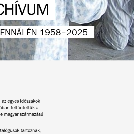
CHÍVUM
BIENNÁLÉN 1958–2025
i az egyes időszakok
iában feltüntettük a
tve magyar származású
atalógusok tartoznak,