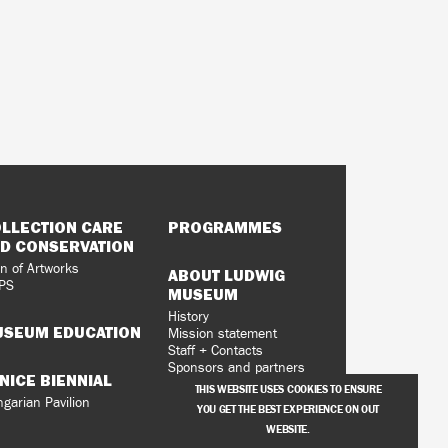
5)
LLECTION CARE
PROGRAMMES
D CONSERVATION
n of Artworks
ABOUT LUDWIG
PS
MUSEUM
History
SEUM EDUCATION
Mission statement
Staff + Contacts
Sponsors and partners
NICE BIENNIAL
Vacancies
THIS WEBSITE USES COOKIES TO ENSURE
Privacy Policy
garian Pavilion
YOU GET THE BEST EXPERIENCE ON OUT
WEBSITE.