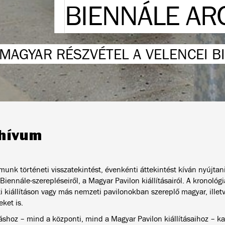
BIENNÁLE AR
MAGYAR RÉSZVÉTEL A VELENCEI 
hívum
munk történeti visszatekintést, évenkénti áttekintést kíván nyújtan
iennále-szerepléseiről, a Magyar Pavilon kiállításairól. A kronológ
i kiállításon vagy más nemzeti pavilonokban szereplő magyar, ille
ket is.
ításhoz – mind a központi, mind a Magyar Pavilon kiállításaihoz – k