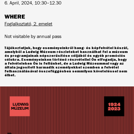
6. April, 2024, 10:30–12.30
WHERE
Foglalkoztató, 2. emelet
Not visitable by annual pass
Tájékoztatjuk, hogy eseményeinkről hang- és képfelvétel készül,
amelyből a Ludwig Múzeum részleteket használhat fel a múzeum
és programjainak népszerűsítése céljából és egyéb promóciós
célokra. Eseményeinken történő részvétellel Ön elfogadja, hogy
a felvételeken Ön is feltűnhet, de a Ludwig Múzeummal vagy az
általa jogosított harmadik személyekkel szemben a felvétel
felhasználásával összefüggésben semmilyen követeléssel nem
élhet.