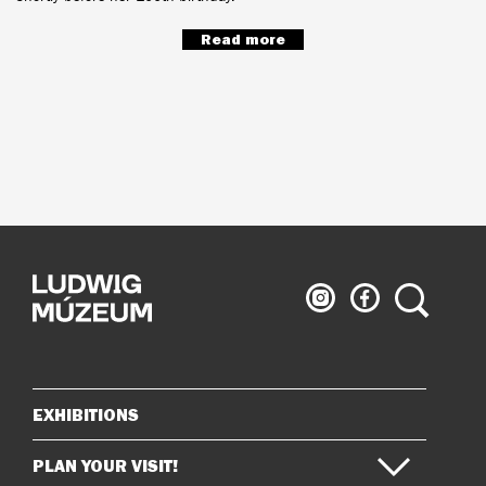
Read more
Ludwig
Ludwig
Search
Museum
Museum
on
on
Instagram
Facebook
EXHIBITIONS
Sitemap
PLAN YOUR VISIT!