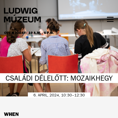
Skip
to
main
content
Togg
men
OPEN TODAY:
10 A.M. - 6 P.M.
HOURS & ADMISSION
CSALÁDI DÉLELŐTT: MOZAIKHEGY
6. APRIL, 2024, 10:30–12:30
WHEN