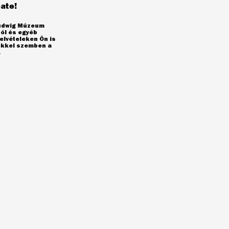
pate!
Ludwig Múzeum
ól és egyéb
elvételeken Ön is
yekkel szemben a
.