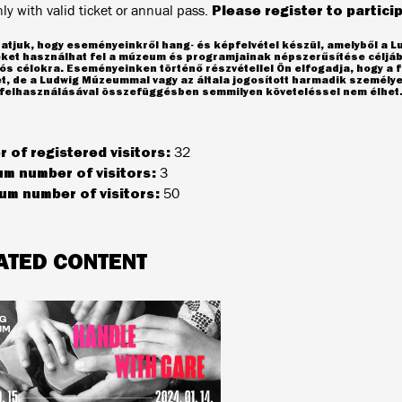
Please register to partici
ly with valid ticket or annual pass.
atjuk, hogy eseményeinkről hang- és képfelvétel készül, amelyből a 
eket használhat fel a múzeum és programjainak népszerűsítése céljáb
s célokra. Eseményeinken történő részvétellel Ön elfogadja, hogy a f
et, de a Ludwig Múzeummal vagy az általa jogosított harmadik személ
l felhasználásával összefüggésben semmilyen követeléssel nem élhet
 of registered visitors:
32
m number of visitors:
3
m number of visitors:
50
ATED CONTENT