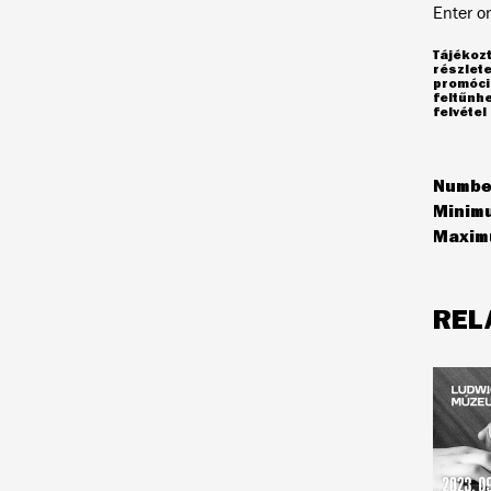
Enter on
Tájékozt
részlet
promóció
feltűnh
felvéte
Number
Minimu
Maximu
REL