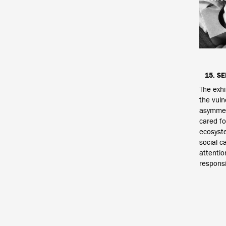
15. S
The exhi
the vuln
asymmetr
cared for
ecosyste
social ca
attentio
responsib