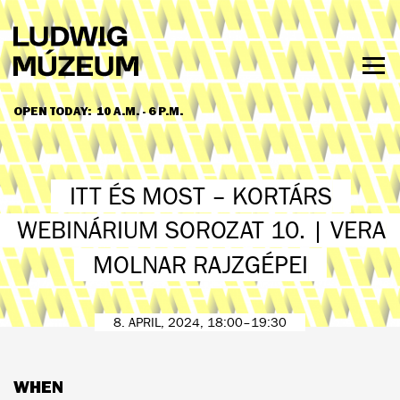
Skip
to
main
content
Togg
men
OPEN TODAY:
10 A.M. - 6 P.M.
HOURS & ADMISSION
ITT ÉS MOST – KORTÁRS
WEBINÁRIUM SOROZAT 10. | VERA
MOLNAR RAJZGÉPEI
8. APRIL, 2024, 18:00–19:30
WHEN