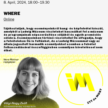
8. April, 2024, 18:00–19.30
WHERE
Online
Tájékoztatjuk, hogy eseményeinkről hang- és képfelvétel készül,
amelyből a Ludwig Múzeum részleteket használhat fel a múzeum
és programjainak népszerűsítése céljából és egyéb promóciós
célokra. Eseményeinken történő részvétellel Ön elfogadja, hogy
a felvételeken Ön is feltűnhet, de a Ludwig Múzeummal vagy az
általa jogosított harmadik személyekkel szemben a felvétel
felhasználásával összefüggésben semmilyen követeléssel nem
élhet.