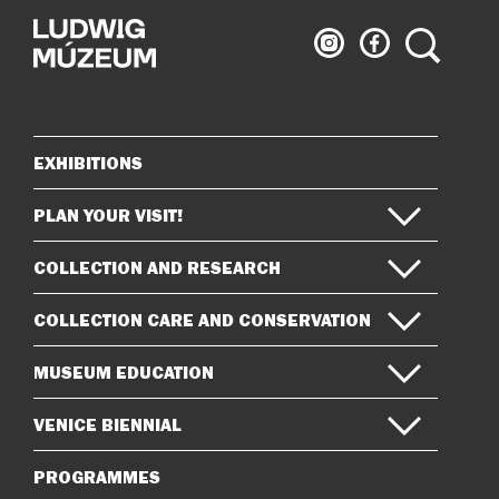
Ludwig
Ludwig
Search
Museum
Museum
on
on
Instagram
Facebook
EXHIBITIONS
Sitemap
PLAN YOUR VISIT!
COLLECTION AND RESEARCH
COLLECTION CARE AND CONSERVATION
MUSEUM EDUCATION
VENICE BIENNIAL
PROGRAMMES