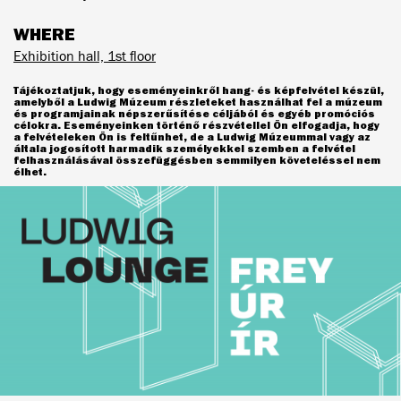
WHERE
Exhibition hall, 1st floor
Tájékoztatjuk, hogy eseményeinkről hang- és képfelvétel készül,
amelyből a Ludwig Múzeum részleteket használhat fel a múzeum
és programjainak népszerűsítése céljából és egyéb promóciós
célokra. Eseményeinken történő részvétellel Ön elfogadja, hogy
a felvételeken Ön is feltűnhet, de a Ludwig Múzeummal vagy az
általa jogosított harmadik személyekkel szemben a felvétel
felhasználásával összefüggésben semmilyen követeléssel nem
élhet.