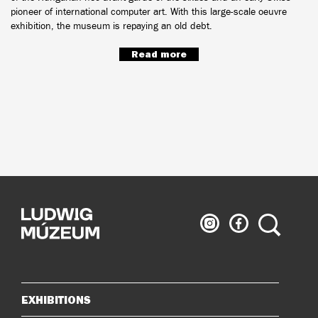
pioneer of international computer art. With this large-scale oeuvre
exhibition, the museum is repaying an old debt.
Read more
Ludwig
Ludwig
Search
Museum
Museum
on
on
Instagram
Facebook
EXHIBITIONS
Sitemap