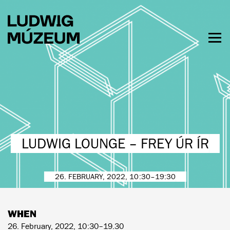
Skip
to
main
content
Togg
men
HOURS & ADMISSION
LUDWIG LOUNGE – FREY ÚR ÍR
26. FEBRUARY, 2022, 10:30–19:30
WHEN
26. February, 2022, 10:30–19.30