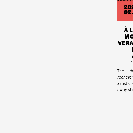
À 
MO
VER
1
The Ludw
recherc
artistic
away sho