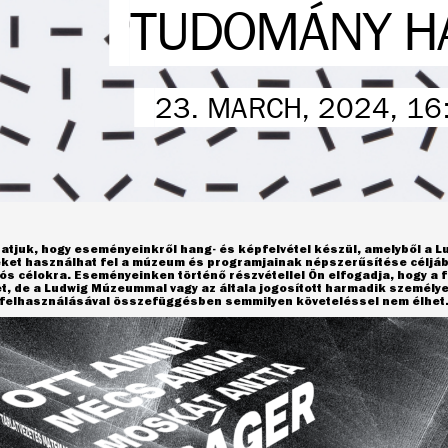
TUDOMÁNY H
23. MARCH, 2024, 16
atjuk, hogy eseményeinkről hang- és képfelvétel készül, amelyből a 
eket használhat fel a múzeum és programjainak népszerűsítése céljáb
s célokra. Eseményeinken történő részvétellel Ön elfogadja, hogy a f
et, de a Ludwig Múzeummal vagy az általa jogosított harmadik személ
l felhasználásával összefüggésben semmilyen követeléssel nem élhet