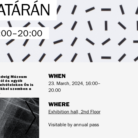
ATÁRÁN
:00–20:00
WHEN
Ludwig Múzeum
ól és egyéb
23. March, 2024, 16:00–
elvételeken Ön is
yekkel szemben a
20.00
.
WHERE
Exhibition hall, 2nd Floor
Visitable by annual pass