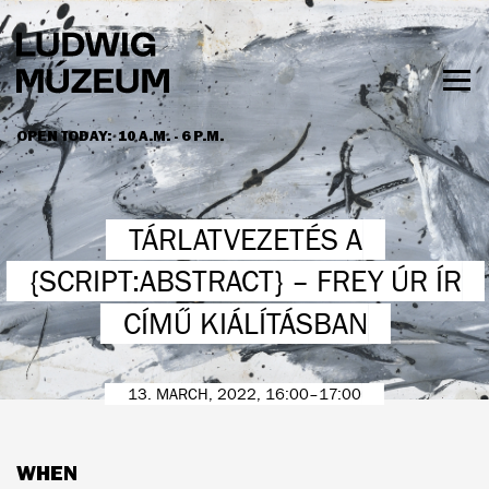
Skip
to
main
content
Togg
men
OPEN TODAY:
10 A.M. - 6 P.M.
HOURS & ADMISSION
TÁRLATVEZETÉS A
{SCRIPT:ABSTRACT} – FREY ÚR ÍR
CÍMŰ KIÁLÍTÁSBAN
13. MARCH, 2022, 16:00–17:00
WHEN