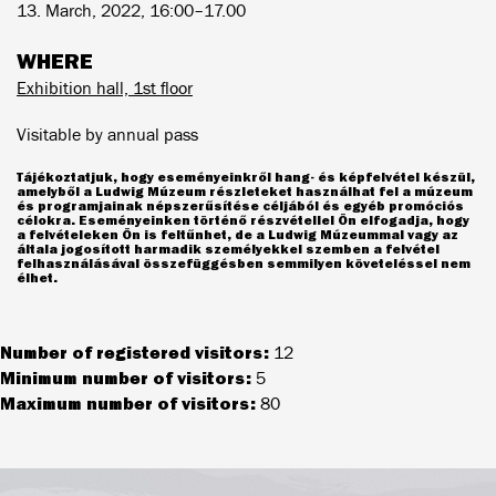
13. March, 2022, 16:00–17.00
WHERE
Exhibition hall, 1st floor
Visitable by annual pass
Tájékoztatjuk, hogy eseményeinkről hang- és képfelvétel készül,
amelyből a Ludwig Múzeum részleteket használhat fel a múzeum
és programjainak népszerűsítése céljából és egyéb promóciós
célokra. Eseményeinken történő részvétellel Ön elfogadja, hogy
a felvételeken Ön is feltűnhet, de a Ludwig Múzeummal vagy az
általa jogosított harmadik személyekkel szemben a felvétel
felhasználásával összefüggésben semmilyen követeléssel nem
élhet.
Number of registered visitors:
12
Minimum number of visitors:
5
Maximum number of visitors:
80