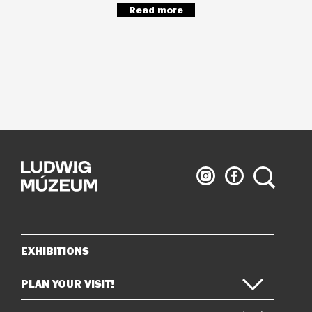
Read more
Ludwig
Ludwig
Search
Museum
Museum
on
on
Instagram
Facebook
EXHIBITIONS
Sitemap
PLAN YOUR VISIT!