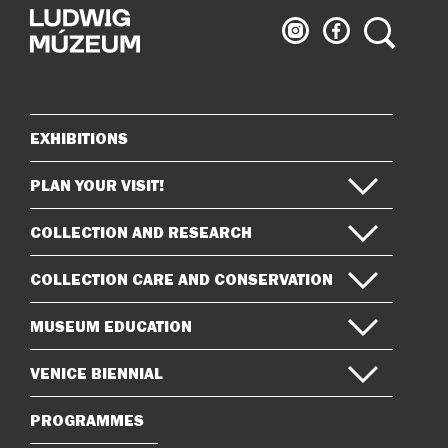
Ludwig
Ludwig
Search
Museum
Museum
on
on
Instagram
Facebook
EXHIBITIONS
Sitemap
PLAN YOUR VISIT!
COLLECTION AND RESEARCH
COLLECTION CARE AND CONSERVATION
MUSEUM EDUCATION
VENICE BIENNIAL
PROGRAMMES