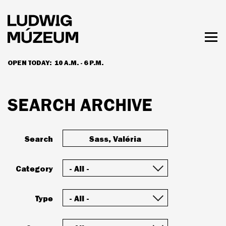
Skip
to
main
content
Togg
men
OPEN TODAY:
10 A.M. - 6 P.M.
HOURS & ADMISSION
SEARCH ARCHIVE
Search
Category
Type