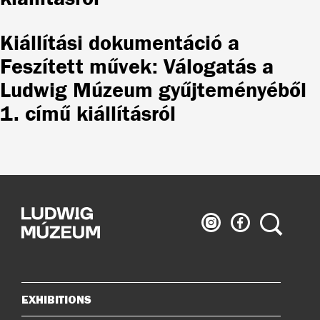
Kiállítási dokumentáció a
Feszített művek: Válogatás a
Ludwig Múzeum gyűjteményéből
1. című kiállításról
Ludwig
Ludwig
Search
Museum
Museum
on
on
Instagram
Facebook
EXHIBITIONS
Sitemap