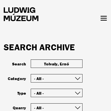
Skip
to
main
content
Togg
men
HOURS & ADMISSION
SEARCH ARCHIVE
Search
Category
Type
Quarry