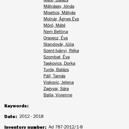
Mátyássy, Jónás
Misetics, Mátyás
Molnár, Ágnes Éva
Móró, Máté
Nem Bettina
Oravecz, Éva
Standovár, Júlia
Szent-Iványi, Réka
Szombat, Éva
Taskovics, Dorka
Turós, Balázs
Páll, Tamás
Viskovic, Jelena
Zagyvai, Sára
Balla, Vivienne
Keywords
Date
2012 - 2018
Inventory number
Ad 787-2012/1-8