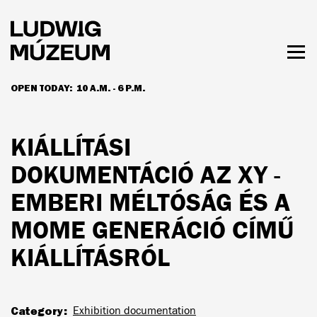
Skip
to
main
content
Togg
men
OPEN TODAY:
10 A.M. - 6 P.M.
HOURS & ADMISSION
KIÁLLÍTÁSI
DOKUMENTÁCIÓ AZ XY -
EMBERI MÉLTÓSÁG ÉS A
MOME GENERÁCIÓ CÍMŰ
KIÁLLÍTÁSRÓL
Category
Exhibition documentation