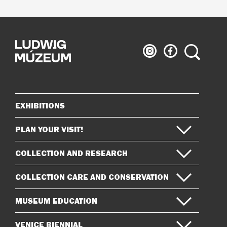
Ludwig
Ludwig
Search
Museum
Museum
on
on
Instagram
Facebook
EXHIBITIONS
Sitemap
PLAN YOUR VISIT!
COLLECTION AND RESEARCH
COLLECTION CARE AND CONSERVATION
MUSEUM EDUCATION
VENICE BIENNIAL