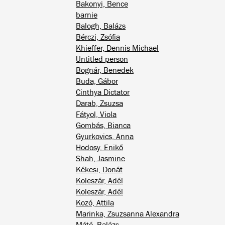
Bakonyi, Bence
barnie
Balogh, Balázs
Bérczi, Zsófia
Khieffer, Dennis Michael
Untitled person
Bognár, Benedek
Buda, Gábor
Cinthya Dictator
Darab, Zsuzsa
Fátyol, Viola
Gombás, Bianca
Gyurkovics, Anna
Hodosy, Enikő
Shah, Jasmine
Kékesi, Donát
Koleszár, Adél
Koleszár, Adél
Kozó, Attila
Marinka, Zsuzsanna Alexandra
Máté, Balázs