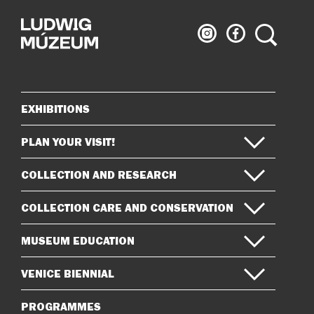
Ludwig
Ludwig
Search
Museum
Museum
on
on
Instagram
Facebook
EXHIBITIONS
Sitemap
PLAN YOUR VISIT!
COLLECTION AND RESEARCH
COLLECTION CARE AND CONSERVATION
MUSEUM EDUCATION
VENICE BIENNIAL
PROGRAMMES