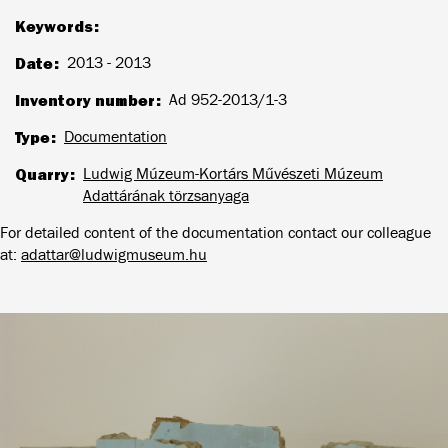
Keywords
Date
2013 - 2013
Inventory number
Ad 952-2013/1-3
Type
Documentation
Quarry
Ludwig Múzeum-Kortárs Művészeti Múzeum
Adattárának törzsanyaga
For detailed content of the documentation contact our colleague
at:
adattar@ludwigmuseum.hu