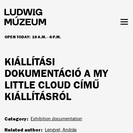
Skip
to
main
content
Togg
men
OPEN TODAY:
10 A.M. - 6 P.M.
HOURS & ADMISSION
KIÁLLÍTÁSI
DOKUMENTÁCIÓ A MY
LITTLE CLOUD CÍMŰ
KIÁLLÍTÁSRÓL
Category
Exhibition documentation
Related author
Lengyel, András