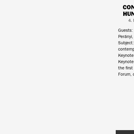
CON
HU
4.
Guests: 
Perányi,
Subject
contemp
Keynote 
Keynote 
the firs
Forum, 