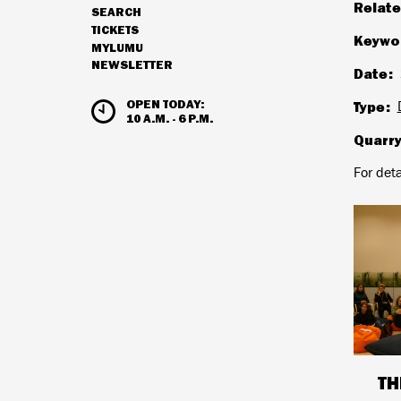
Relate
SEARCH
NAVIGATION
TICKETS
Keywo
MYLUMU
NEWSLETTER
Date
HOURS & ADMISSION
OPEN TODAY:
Type
10 A.M. - 6 P.M.
Quarr
For det
TH