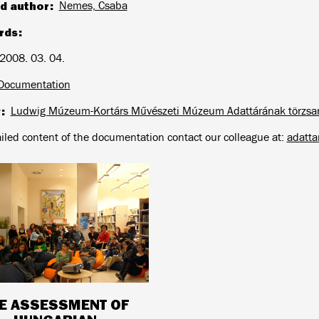
d author
Nemes, Csaba
rds
2008. 03. 04.
Documentation
y
Ludwig Múzeum-Kortárs Művészeti Múzeum Adattárának törzsa
ailed content of the documentation contact our colleague at:
adatt
E ASSESSMENT OF