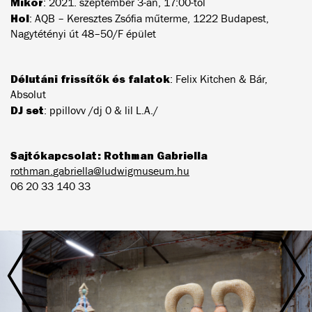
Mikor
: 2021. szeptember 3-án, 17:00-től
Hol
: AQB – Keresztes Zsófia műterme, 1222 Budapest,
Nagytétényi út 48–50/F épület
Délutáni frissítők és falatok
: Felix Kitchen & Bár,
Absolut
DJ set
: ppillovv /dj 0 & lil L.A./
Sajtókapcsolat: Rothman Gabriella
rothman.
gabriella@ludwigmuseum.hu
06 20 33 140 33