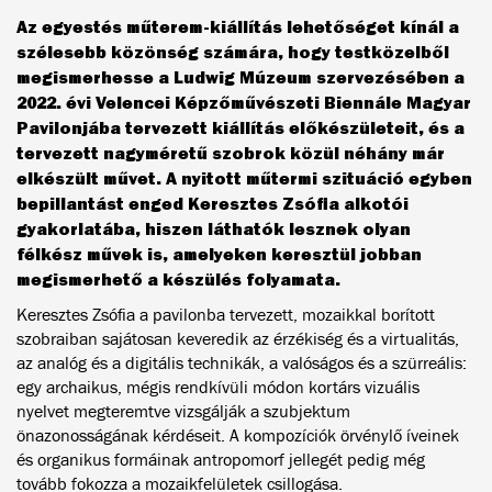
Az egyestés műterem-kiállítás lehetőséget kínál a
szélesebb közönség számára, hogy testközelből
megismerhesse a Ludwig Múzeum szervezésében a
2022. évi Velencei Képzőművészeti Biennále Magyar
Pavilonjába tervezett kiállítás előkészületeit, és a
tervezett nagyméretű szobrok közül néhány már
elkészült művet. A nyitott műtermi szituáció egyben
bepillantást enged Keresztes Zsófia alkotói
gyakorlatába, hiszen láthatók lesznek olyan
félkész művek is, amelyeken keresztül jobban
megismerhető a készülés folyamata.
Keresztes Zsófia a pavilonba tervezett, mozaikkal borított
szobraiban sajátosan keveredik az érzékiség és a virtualitás,
az analóg és a digitális technikák, a valóságos és a szürreális:
egy archaikus, mégis rendkívüli módon kortárs vizuális
nyelvet megteremtve vizsgálják a szubjektum
önazonosságának kérdéseit. A kompozíciók örvénylő íveinek
és organikus formáinak antropomorf jellegét pedig még
tovább fokozza a mozaikfelületek csillogása.