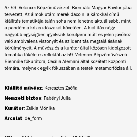
Az 59. Velencei Képzőművészeti Biennále Magyar Pavilonjába
tervezett, Az álmok után: merek dacolni a károkkal című
kiállítás tematikája talán soha nem lehetne aktuálisabb, mint
a pandémia krízis időszakát követően. A kiállítás négy
nagyobb egységben igyekszik körüljárni múlt és jelen jövőhöz
való ambivalens viszonyát és az identitás megtalálásának
körülményeit. A művész és a kurátor által közösen kidolgozott
tematika tökéletes reflektál az 59. Velencei Képzőművészeti
Biennále főkurátora, Cecilia Alemani által közétett központi
témára, melynek egyik fókuszában a testek metamorfózisa áll.
Kiállító művész
: Keresztes Zsófia
Nemzeti biztos
: Fabényi Julia
Kurátor
: Zsikla Mónika
Arculat
: de_form