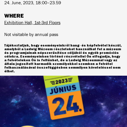
24. June, 2023, 18:00–23.59
WHERE
Exhibition Hall, 1st-3rd Floors
Not visitable by annual pass
Tájékoztatjuk, hogy eseményeinkről hang- és képfelvétel készül,
amelyből a Ludwig Múzeum részleteket használhat fel a múzeum
és programjainak népszerűsítése céljából és egyéb promóciós
célokra. Eseményeinken történő részvétellel Ön elfogadja, hogy
a felvételeken Ön is feltűnhet, de a Ludwig Múzeummal vagy az
általa jogosított harmadik személyekkel szemben a felvétel
felhasználásával összefüggésben semmilyen követeléssel nem
élhet.