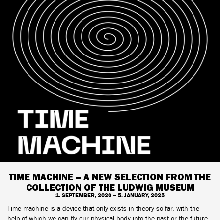
TIME MACHINE – A NEW SELECTION FROM THE
COLLECTION OF THE LUDWIG MUSEUM
1. SEPTEMBER, 2020 – 5. JANUARY, 2025
Time machine is a device that only exists in theory so far, with the
help of which we can fly our physical body into the past or the future.