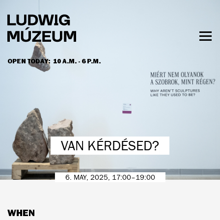
Skip
to
main
content
Togg
men
OPEN TODAY:
10 A.M. - 6 P.M.
HOURS & ADMISSION
VAN KÉRDÉSED?
6. MAY, 2025, 17:00–19:00
WHEN