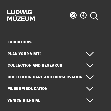
Ludwig
Ludwig
Search
Museum
Museum
on
on
Instagram
Facebook
EXHIBITIONS
Sitemap
PLAN YOUR VISIT!
COLLECTION AND RESEARCH
COLLECTION CARE AND CONSERVATION
MUSEUM EDUCATION
VENICE BIENNIAL