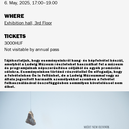
6. May, 2025, 17:00–19.00
WHERE
Exhibition hall, 3rd Floor
TICKETS
3000HUF
Not visitable by annual pass
Tájékoztatjuk, hogy eseményeinkről hang- és képfelvétel készül,
amelyből a Ludwig Múzeum részleteket használhat fel a múzeum
és programjainak népszerűsítése céljából és egyéb promóciós
célokra. Eseményeinken történő részvétellel Ön elfogadja, hogy
a felvételeken Ön is feltűnhet, de a Ludwig Múzeummal vagy az
általa jogosított harmadik személyekkel szemben a felvétel
felhasználásával összefüggésben semmilyen követeléssel nem
élhet.