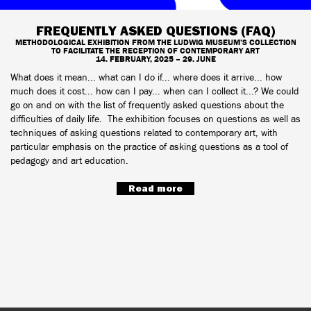
FREQUENTLY ASKED QUESTIONS (FAQ)
METHODOLOGICAL EXHIBITION FROM THE LUDWIG MUSEUM’S COLLECTION
TO FACILITATE THE RECEPTION OF CONTEMPORARY ART
14. FEBRUARY, 2025 – 29. JUNE
What does it mean... what can I do if... where does it arrive... how
much does it cost... how can I pay... when can I collect it...? We could
go on and on with the list of frequently asked questions about the
difficulties of daily life. The exhibition focuses on questions as well as
techniques of asking questions related to contemporary art, with
particular emphasis on the practice of asking questions as a tool of
pedagogy and art education.
Read more