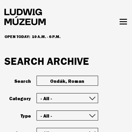
Skip
to
main
content
Togg
men
OPEN TODAY:
10 A.M. - 6 P.M.
HOURS & ADMISSION
SEARCH ARCHIVE
Search
Category
Type