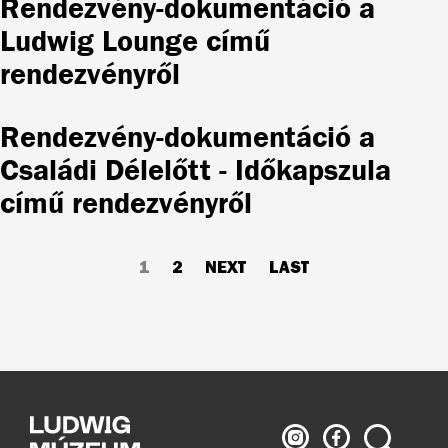
Rendezvény-dokumentáció a
Ludwig Lounge című
rendezvényről
Rendezvény-dokumentáció a
Családi Délelőtt - Időkapszula
című rendezvényről
Pagination
CURRENT
1
PAGE
2
NEXT
NEXT
LAST
LAST
PAGE
PAGE
PAGE
Ludwig
Ludwig
Search