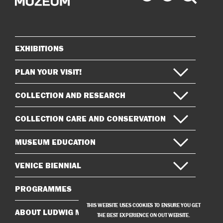
Museum
Museum
on
on
Instagram
Facebook
EXHIBITIONS
Sitemap
PLAN YOUR VISIT!
COLLECTION AND RESEARCH
COLLECTION CARE AND CONSERVATION
MUSEUM EDUCATION
VENICE BIENNIAL
PROGRAMMES
THIS WEBSITE USES COOKIES TO ENSURE YOU GET
ABOUT LUDWIG MUSEUM
THE BEST EXPERIENCE ON OUT WEBSITE.