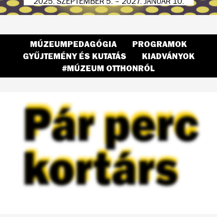
2025. SZEPTEMBER 5. – 2027. JANUÁR 10.
2026. ÁPRILIS 24. – SZEPTEMBER 20.
2026. ÁPRILIS 8. – OKTÓBER 18.
MÚZEUMPEDAGÓGIA
PROGRAMOK
Gyakran
GYŰJTEMÉNY ÉS KUTATÁS
KIADVÁNYOK
keresett
#MÚZEUM OTTHONRÓL
oldalaink