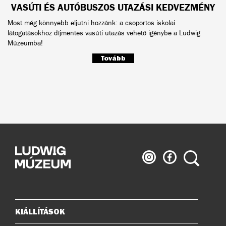
VASÚTI ÉS AUTÓBUSZOS UTAZÁSI KEDVEZMÉNY
Most még könnyebb eljutni hozzánk: a csoportos iskolai
látogatásokhoz díjmentes vasúti utazás vehető igénybe a Ludwig
Múzeumba!
Tovább
Ludwig
Ludwig
Keresés
Múzeum
Múzeum
az
a
Instagramon
Facebook-
on
KIÁLLÍTÁSOK
Oldaltérkép