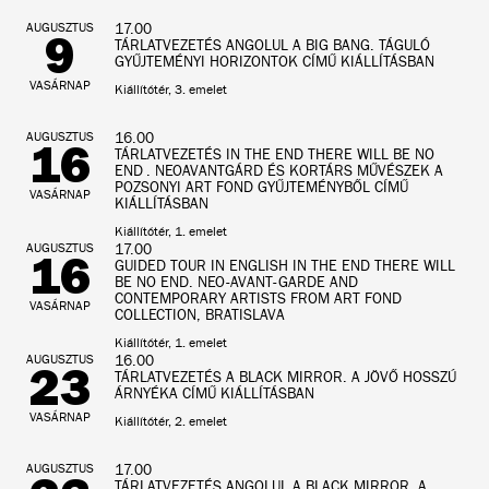
AUGUSZTUS
17.00
9
TÁRLATVEZETÉS ANGOLUL A BIG BANG. TÁGULÓ
GYŰJTEMÉNYI HORIZONTOK CÍMŰ KIÁLLÍTÁSBAN
VASÁRNAP
Kiállítótér, 3. emelet
AUGUSZTUS
16.00
16
TÁRLATVEZETÉS IN THE END THERE WILL BE NO
END . NEOAVANTGÁRD ÉS KORTÁRS MŰVÉSZEK A
POZSONYI ART FOND GYŰJTEMÉNYBŐL CÍMŰ
VASÁRNAP
KIÁLLÍTÁSBAN
Kiállítótér, 1. emelet
AUGUSZTUS
17.00
16
GUIDED TOUR IN ENGLISH IN THE END THERE WILL
BE NO END. NEO-AVANT-GARDE AND
CONTEMPORARY ARTISTS FROM ART FOND
VASÁRNAP
COLLECTION, BRATISLAVA
Kiállítótér, 1. emelet
AUGUSZTUS
16.00
23
TÁRLATVEZETÉS A BLACK MIRROR. A JÖVŐ HOSSZÚ
ÁRNYÉKA CÍMŰ KIÁLLÍTÁSBAN
VASÁRNAP
Kiállítótér, 2. emelet
AUGUSZTUS
17.00
TÁRLATVEZETÉS ANGOLUL A BLACK MIRROR. A