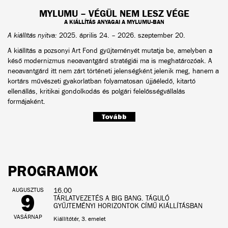
MYLUMU – VÉGÜL NEM LESZ VÉGE
A KIÁLLÍTÁS ANYAGAI A MYLUMU-BAN
A kiállítás nyitva:
2025. április 24. – 2026. szeptember 20.
A kiállítás a pozsonyi Art Fond gyűjteményét mutatja be, amelyben a
késő modernizmus neoavantgárd stratégiái ma is meghatározóak. A
neoavantgárd itt nem zárt történeti jelenségként jelenik meg, hanem a
kortárs művészeti gyakorlatban folyamatosan újjáéledő, kitartó
ellenállás, kritikai gondolkodás és polgári felelősségvállalás
formájaként.
Tovább
PROGRAMOK
AUGUSZTUS
16.00
9
TÁRLATVEZETÉS A BIG BANG. TÁGULÓ
GYŰJTEMÉNYI HORIZONTOK CÍMŰ KIÁLLÍTÁSBAN
VASÁRNAP
Kiállítótér, 3. emelet