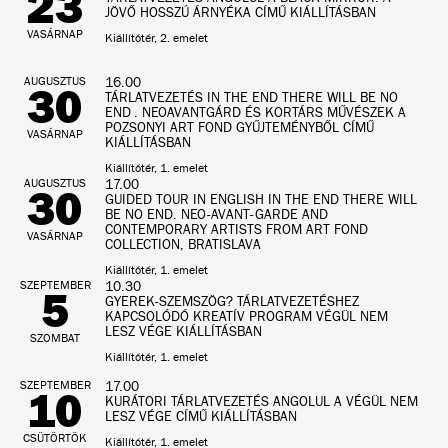
23
JÖVŐ HOSSZÚ ÁRNYÉKA CÍMŰ KIÁLLÍTÁSBAN
VASÁRNAP
Kiállítótér, 2. emelet
AUGUSZTUS
16.00
30
TÁRLATVEZETÉS IN THE END THERE WILL BE NO
END . NEOAVANTGÁRD ÉS KORTÁRS MŰVÉSZEK A
POZSONYI ART FOND GYŰJTEMÉNYBŐL CÍMŰ
VASÁRNAP
KIÁLLÍTÁSBAN
Kiállítótér, 1. emelet
AUGUSZTUS
17.00
30
GUIDED TOUR IN ENGLISH IN THE END THERE WILL
BE NO END. NEO-AVANT-GARDE AND
CONTEMPORARY ARTISTS FROM ART FOND
VASÁRNAP
COLLECTION, BRATISLAVA
Kiállítótér, 1. emelet
SZEPTEMBER
10.30
5
GYEREK-SZEMSZÖG? TÁRLATVEZETÉSHEZ
KAPCSOLÓDÓ KREATÍV PROGRAM VÉGÜL NEM
LESZ VÉGE KIÁLLÍTÁSBAN
SZOMBAT
Kiállítótér, 1. emelet
SZEPTEMBER
17.00
10
KURÁTORI TÁRLATVEZETÉS ANGOLUL A VÉGÜL NEM
LESZ VÉGE CÍMŰ KIÁLLÍTÁSBAN
CSÜTÖRTÖK
Kiállítótér, 1. emelet