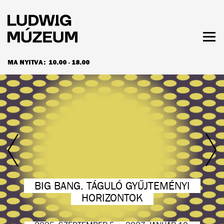
Ugrás
a
tartalomra
Men
láth
MA NYITVA:
10.00 - 18.00
NYITVATARTÁS ÉS JEGYÁRAK
Ludwig
Múzeum
VÉGÜL NEM LESZ VÉGE.
NEOAVANTGÁRD ÉS KORTÁRS
MŰVÉSZEK A POZSONYI ART FOND
BIG BANG. TÁGULÓ GYŰJTEMÉNYI
BLACK MIRROR. A JÖVŐ HOSSZÚ
GYŰJTEMÉNYBŐL
HORIZONTOK
ÁRNYÉKA