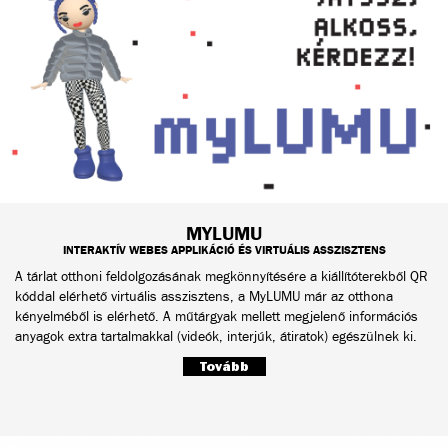
MYLUMU
INTERAKTÍV WEBES APPLIKÁCIÓ ÉS VIRTUÁLIS ASSZISZTENS
A tárlat otthoni feldolgozásának megkönnyítésére a kiállítóterekből QR
kóddal elérhető virtuális asszisztens, a MyLUMU már az otthona
kényelméből is elérhető. A műtárgyak mellett megjelenő információs
anyagok extra tartalmakkal (videók, interjúk, átiratok) egészülnek ki.
Tovább