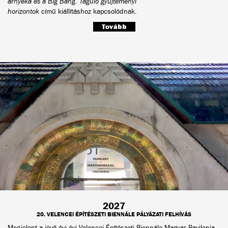
árnyéka
és
a Big Bang. Táguló gyűjteményi
horizontok
című kiállításhoz kapcsolódnak.
Tovább
2027
20. VELENCEI ÉPÍTÉSZETI BIENNÁLE PÁLYÁZATI FELHÍVÁS
Megjelent a jövő évi évi Velencei Építészeti Biennále Magyar Pavilonja