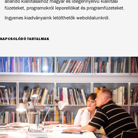
állandó kiállításaihoz magyar és idegennyelvű kiállítási
füzeteket, programokról leporellókat és programfüzeteket.
Ingyenes kiadványaink letölthetők weboldalunkról.
KAPCSOLÓDÓ TARTALMAK