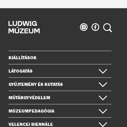
Ludwig
Ludwig
Keresés
Múzeum
Múzeum
az
a
Instagramon
Facebook-
on
KIÁLLÍTÁSOK
Oldaltérkép
LÁTOGATÁS
GYŰJTEMÉNY ÉS KUTATÁS
MŰTÁRGYVÉDELEM
MÚZEUMPEDAGÓGIA
VELENCEI BIENNÁLE