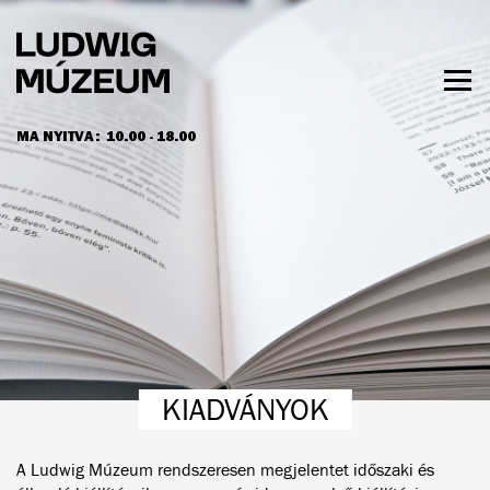
Ugrás
a
tartalomra
Men
láth
MA NYITVA:
10.00 - 18.00
NYITVATARTÁS ÉS JEGYÁRAK
KIADVÁNYOK
A Ludwig Múzeum rendszeresen megjelentet időszaki és