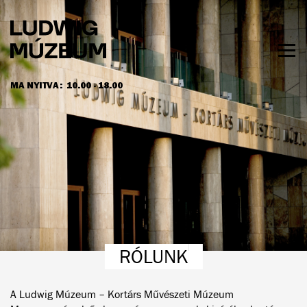
Ugrás
a
tartalomra
Men
láth
MA NYITVA:
10.00 - 18.00
NYITVATARTÁS ÉS JEGYÁRAK
RÓLUNK
A Ludwig Múzeum – Kortárs Művészeti Múzeum