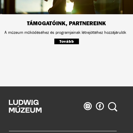
TÁMOGATÓINK, PARTNEREINK
A múzeum működéséhez és programjainak létrejöttéhez hozzájárulók
Tovább
Ludwig
Ludwig
Keresés
Múzeum
Múzeum
az
a
Instagramon
Facebook-
on