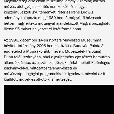
Magyarország első olyan múzeuma, amely kizárólag kortárs
művészetet gyűjt. Jelentős nemzetközi és magyar
képzőművészeti gyűjteményét Peter és Irene Ludwig
adománya alapozta meg 1989-ben. A műgyűjtő házaspár
hetven nagy értékű műtárgyat ajándékozott Magyarországnak,
illetve 95 művet helyezett el letét formájában.
Az 1996. december 14-én Kortárs Művészeti Múzeummá
bővített intézmény 2005-ben költözött a Budavári Palota A
épületéből a Müpa (korábbi nevén: Művészetek Palotája)
Duna felőli szárnyába, ahol a gyűjtemény egy részét bemutató
állandó kiállítás és a számos időszaki tárlat mellett különleges
kiadványokkal, változatos társművészeti és
művészetpedagógiai programokkal is igyekszik növelni az itt
kiállított művek és alkotóik ismertségét.