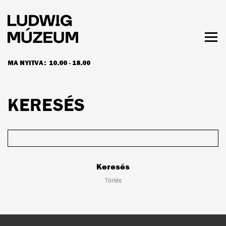
Ugrás
a
tartalomra
Men
láth
MA NYITVA:
10.00 - 18.00
NYITVATARTÁS ÉS JEGYÁRAK
KERESÉS
Keresés
Keresés
Törlés