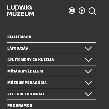
Ludwig
Ludwig
Keresés
Múzeum
Múzeum
az
a
Instagramon
Facebook-
on
KIÁLLÍTÁSOK
Oldaltérkép
LÁTOGATÁS
GYŰJTEMÉNY ÉS KUTATÁS
MŰTÁRGYVÉDELEM
MÚZEUMPEDAGÓGIA
VELENCEI BIENNÁLE
PROGRAMOK