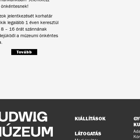
 önkéntesnek!
zok jelentkezését korhatár
akik legalább 1 éven keresztül
 8 – 16 órát szánnának
dejükből a múzeumi önkéntes
.
Tovább
Oldaltérkép
KIÁLLÍTÁSOK
GY
KU
Ada
LÁTOGATÁS
Kön