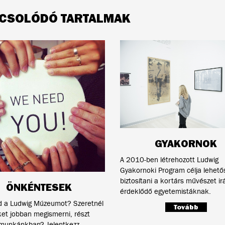
CSOLÓDÓ TARTALMAK
GYAKORNOK
A 2010-ben létrehozott Ludwig
Gyakornoki Program célja lehető
biztosítani a kortárs művészet ir
ÖNKÉNTESEK
érdeklődő egyetemistáknak.
d a Ludwig Múzeumot? Szeretnél
Tovább
et jobban megismerni, részt
 munkánkban? Jelentkezz