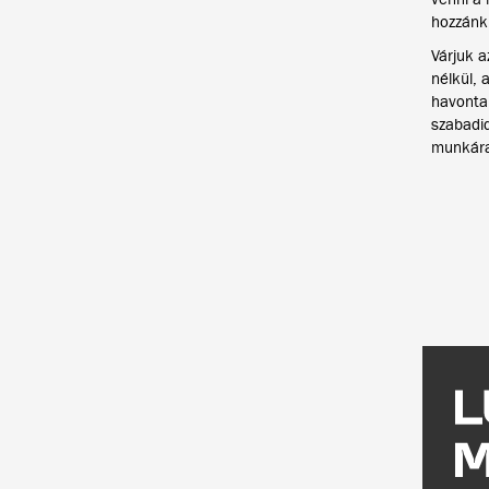
hozzánk
Várjuk a
nélkül, 
havonta
szabadi
munkára