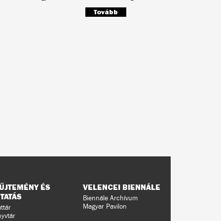
Tovább
ŰJTEMÉNY ÉS
VELENCEI BIENNÁLE
TATÁS
Biennále Archívum
Magyar Pavilon
ttár
yvtár