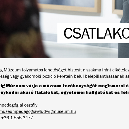
CSATLAKO
g Múzeum folyamatos lehetőséget biztosít a szakma iránt elkötele
sség vagy gyakornoki pozíció keretein belül belepillanthassanak a
ig Múzeum várja a múzeum tevékenységét megismerni é
nykedni akaró fiatalokat, egyetemei hallgatókat és fel
edagógiai osztály
muzeumpedagogia@ludwigmuseum.hu
: +36-1-555-3477