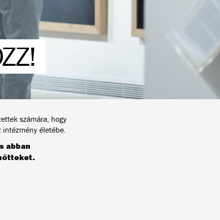
ZZ!
zettek számára, hogy
z intézmény életébe.
s abban
nőtteket.