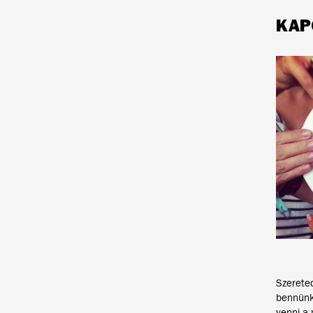
KAP
Szerete
bennünk
venni a