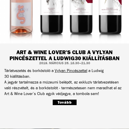
ART & WINE LOVER'S CLUB A VYLYAN
PINCÉSZETTEL A LUDWIG30 KIÁLLÍTÁSBAN
2019. MÁRCIUS 26. 18.30–21.30
Tárlatvezetés és borkóstoló a
Vylyan Pincészettel
a Ludwig
30 kiállításban.
A jegyár tartalmazza a múzeumi belépőt, az exkluzív tárlatvezetésen
való részvételt, és a borkóstolót - természetesen nem maradhat el az
Art & Wine Lover’s Club egyik védjegye, a tombola sem!
Tovább