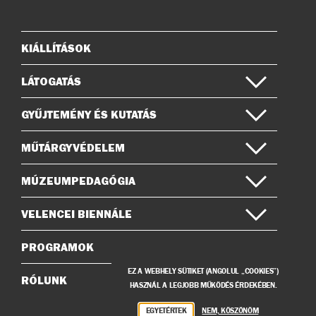
Instagramon
Facebook-
on
KIÁLLÍTÁSOK
Oldaltérkép
LÁTOGATÁS
GYŰJTEMÉNY ÉS KUTATÁS
MŰTÁRGYVÉDELEM
MÚZEUMPEDAGÓGIA
VELENCEI BIENNÁLE
PROGRAMOK
EZ A WEBHELY SÜTIKET (ANGOLUL „COOKIES”)
RÓLUNK
HASZNÁL A LEGJOBB MŰKÖDÉS ÉRDEKÉBEN.
EGYETÉRTEK
NEM, KÖSZÖNÖM