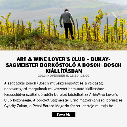
ART & WINE LOVER'S CLUB – DUKAY-
SAGMEISTER BORKÓSTOLÓ A BOSCH+BOSCH
KIÁLLÍTÁSBAN
2019. NOVEMBER 5. 18.30–21.00
A szabadkai Bosch+Bosch művészcsoportot és a vajdasági
neoavantgárd mozgalmak művészetét bemutató kiállításhoz
kapcsolódva ezúttal délvidéki borokat kóstolhat az Art&Wine Lover’s
Club közönsége. A borokat Sagmeister Ernő magyarkanizsai borász és
Győrffy Zoltán, a Pécsi Borozó Magazin főszerkesztője mutatja be.
Tovább