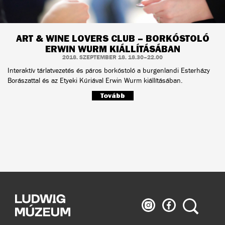
ART & WINE LOVERS CLUB – BORKÓSTOLÓ
ERWIN WURM KIÁLLÍTÁSÁBAN
2018. SZEPTEMBER 18. 18.30–22.00
Interaktív tárlatvezetés és páros borkóstoló a burgenlandi Esterházy
Borászattal és az Etyeki Kúriával Erwin Wurm kiállításában.
Tovább
Ludwig
Ludwig
Keresés
Múzeum
Múzeum
az
a