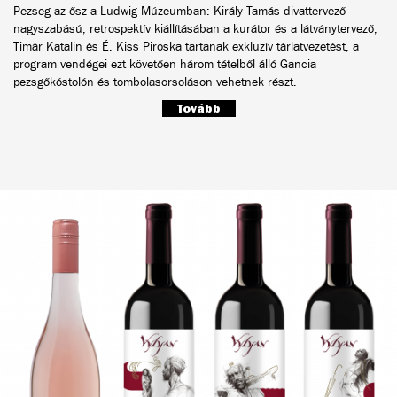
Pezseg az ősz a Ludwig Múzeumban: Király Tamás divattervező
nagyszabású, retrospektív kiállításában a kurátor és a látványtervező,
Timár Katalin és É. Kiss Piroska tartanak exkluzív tárlatvezetést, a
program vendégei ezt követően három tételből álló Gancia
pezsgőkóstolón és tombolasorsoláson vehetnek részt.
Tovább