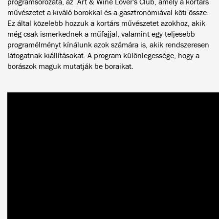
programsorozata, az Art & Wine Lover's Club, amely a kortárs
művészetet a kiváló borokkal és a gasztronómiával köti össze.
Ez által közelebb hozzuk a kortárs művészetet azokhoz, akik
még csak ismerkednek a műfajjal, valamint egy teljesebb
programélményt kínálunk azok számára is, akik rendszeresen
látogatnak kiállításokat. A program különlegessége, hogy a
borászok maguk mutatják be boraikat.