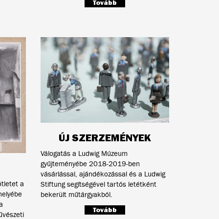
Tovább
ÚJ SZERZEMÉNYEK
Válogatás a Ludwig Múzeum
gyűjteményébe 2018-2019-ben
vásárlással, ajándékozással és a Ludwig
tletet a
Stiftung segítségével tartós letétként
helyébe
bekerült műtárgyakból.
a
Tovább
űvészeti