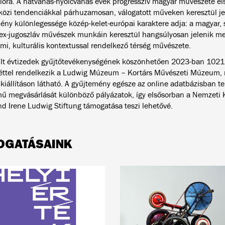
ióra. A hatvanas-nyolcvanas évek progresszív magyar művészete el
özi tendenciákkal párhuzamosan, válogatott műveken keresztül je
ény különlegessége közép-kelet-európai karaktere adja: a magyar, s
ex-jugoszláv művészek munkáin keresztül hangsúlyosan jelenik me
lmi, kulturális kontextussal rendelkező térség művészete.
lt évtizedek gyűjtőtevékenységének köszönhetően 2023-ban 1021
téttel rendelkezik a Ludwig Múzeum – Kortárs Művészeti Múzeum, 
 kiállításon látható. A gyűjtemény egésze az online adatbázisban te
ű megvásárlását különböző pályázatok, így elsősorban a Nemzeti Ku
nd Irene Ludwig Stiftung támogatása teszi lehetővé.
OGATÁSAINK