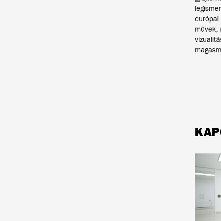
legismer
európai 
művek, 
vizualit
magasm
KAP