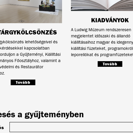
KIADVÁNYOK
A Ludwig Múzeum rendszeresen
TÁRGYKÖLCSÖNZÉS
megjelentet időszaki és állandó
ykölcsönzés lehetőségeivel és
kiállításaihoz magyar és idegenn
 kérdésekkel kapcsolatban
kiállítási füzeteket, programokról
forduljon a Gyűjteményi, Kiállítási
leporellókat és programfüzeteke
mányos Főosztályhoz, valamint a
Tovább
védelmi és Restaurátor
oz.
Tovább
esés a gyűjteményben
és