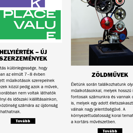
HELYIÉRTÉK – ÚJ
SZERZEMÉNYEK
tás különlegessége, hogy
ZÖLDMŰVEK
ban az elmúlt 7–8 évben
ett műalkotások szerepelnek
Életünk során találkozhatunk ol
ezek közül pedig azok a művek,
műalkotásokkal, melyek hosszú 
korábban nem voltak láthatók
fontosak számunkra és vannak 
nyi és időszaki kiállításainkon,
is, melyek egy adott életszakasz
 közönség számára az újdonság
válnak nagy jelentőségűvé. A
 hathatnak.
környezettudatosság korai temat
Tovább
a kortárs művészetben.
Tovább