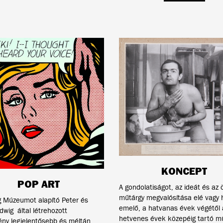
KONCEPT
POP ART
A gondolatiságot, az ideát és az ö
műtárgy megvalósítása elé vagy 
g Múzeumot alapító Peter és
emelő, a hatvanas évek végétől 
dwig által létrehozott
hetvenes évek közepéig tartó m
ény legjelentősebb és méltán