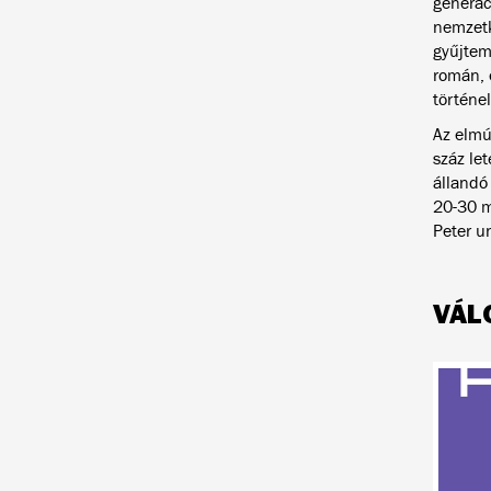
generác
nemzetk
gyűjtem
román, 
történe
Az elmú
száz le
állandó
20-30 m
Peter u
VÁL