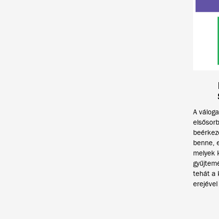
A váloga
elsősor
beérkez
benne, 
melyek 
gyűjtemé
tehát a
erejével