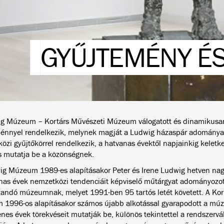
GYŰJTEMÉNY ÉS
g Múzeum – Kortárs Művészeti Múzeum válogatott és dinamikusan
énnyel rendelkezik, melynek magját a Ludwig házaspár adomány
özi gyűjtőkörrel rendelkezik, a hatvanas évektől napjainkig keletk
és mutatja be a közönségnek.
g Múzeum 1989-es alapításakor Peter és Irene Ludwig hetven nag
nas évek nemzetközi tendenciáit képviselő műtárgyat adományozot
zandó múzeumnak, melyet 1991-ben 95 tartós letét követett. A Kor
1996-os alapításakor számos újabb alkotással gyarapodott a mú
enes évek törekvéseit mutatják be, különös tekintettel a rendszervá