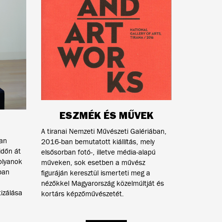
ESZMÉK ÉS MŰVEK
A tiranai
Nemzeti Művészeti Galériában,
yan
2016-ban bemutatott kiállítás, mely
időn át
elsősorban fotó-, illetve média-alapú
olyanok
műveken, sok esetben a művész
ban
figuráján keresztül ismerteti meg a
nézőkkel Magyarország közelmúltját és
izálása
kortárs képzőművészetét.