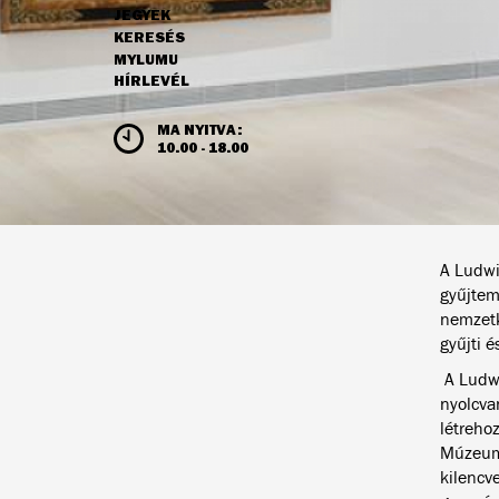
JEGYEK
NAVIGÁCIÓ
KERESÉS
MYLUMU
HÍRLEVÉL
NYITVATARTÁS ÉS JEGYÁRAK
MA NYITVA:
10.00 - 18.00
A Ludwi
gyűjtem
nemzetk
gyűjti 
A Ludwi
nyolcva
létreho
Múzeum 
kilencv