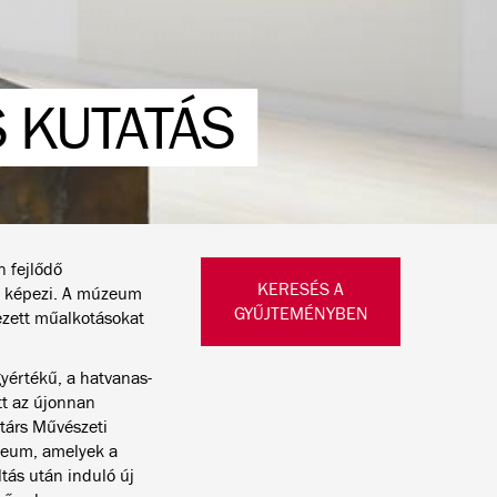
 KUTATÁS
 fejlődő
KERESÉS A
a képezi. A múzeum
GYŰJTEMÉNYBEN
ezett műalkotásokat
yértékű, a hatvanas-
t az újonnan
társ Művészeti
zeum, amelyek a
ltás után induló új