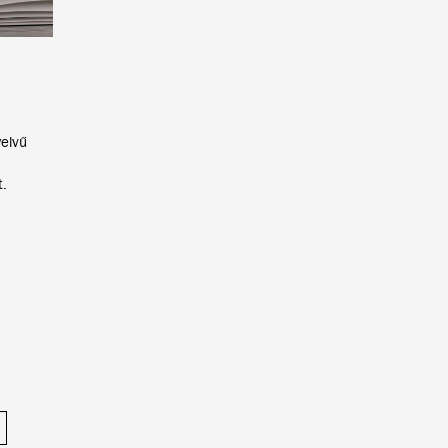
yelvű
t.