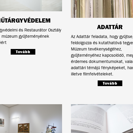
ŰTÁRGYVÉDELEM
ADATTÁR
yvédelmi és Restaurátor Osztály
 a múzeum gyűjteményének
Az Adattár feladata, hogy gyűjtse
éért
feldolgozza és kutathatóvá tegye
Múzeum tevékenységéhez,
Tovább
gyűjteményéhez kapcsolódó, me
érdemes dokumentumokat, vala
adattári témájú fényképeket, ha
illetve filmfelvételeket.
Tovább