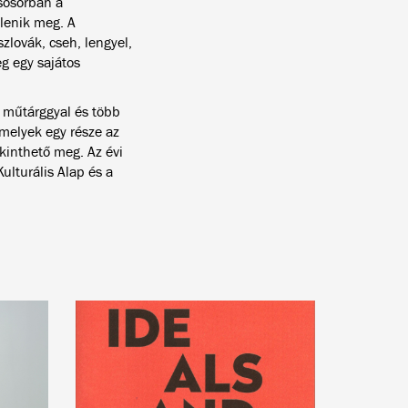
sősorban a
lenik meg. A
zlovák, cseh, lengyel,
g egy sajátos
 műtárggyal és több
melyek egy része az
kinthető meg. Az évi
lturális Alap és a