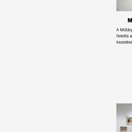
M
A Műtárg
felelős
kezelés