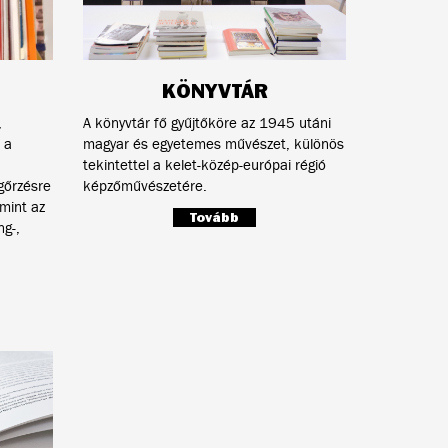
KÖNYVTÁR
,
A könyvtár fő gyűjtőköre az 1945 utáni
 a
magyar és egyetemes művészet, különös
tekintettel a kelet-közép-európai régió
gőrzésre
képzőművészetére.
mint az
Tovább
ng-,