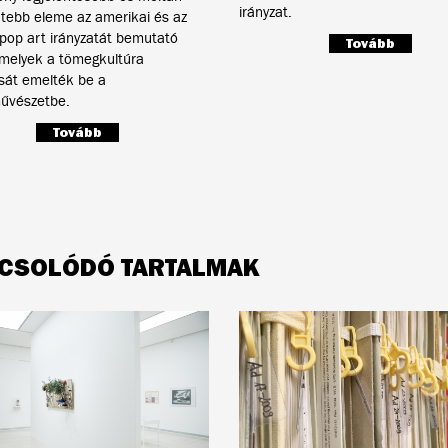
irányzat.
tebb eleme az amerikai és az
pop art irányzatát bemutató
Tovább
melyek a tömegkultúra
ását emelték be a
űvészetbe.
Tovább
CSOLÓDÓ TARTALMAK