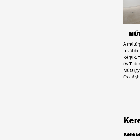
MŰ
A műtárg
további
kérjük, 
és Tudo
Műtárgy
Osztályh
Ker
Keres