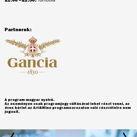
Partnerek:
A program magyar nyelvű.
Az eseményen csak programjegy váltásával lehet részt venni, az
éves bérlet az Art&Wine programsorozaton való részvételre nem
jogosít.