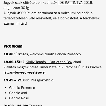
Jegyek csak elővételben kaphatók
IDE KATTINTVA
2019.
augusztus 30-ig.
A jegyár 4900 Ft, ami tartalmazza a múzeumi belépőt, a
tárlatvezetésen való részvételt, és a borkóstolót. A férőhelyek
száma limitált!
PROGRAM
18.30:
Érkezés, welcome drink: Gancia Prosecco
19.00-től:
A
Király Tamás – Out of the Box
című
kiállítás megtekintése Timár Katalin kurátor és É. Kiss Piroska
látványtervező vezetésével.
19.45 – 21.00:
Pezsgőkóstoló
Gancia Prosecco
Gancia Asti
Gancia Rosé
21:00 –21.30:
Tombola