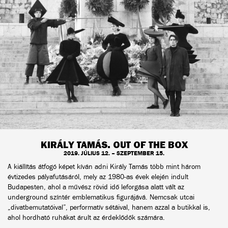
KIRÁLY TAMÁS. OUT OF THE BOX
2019. JÚLIUS 12. – SZEPTEMBER 15.
A kiállítás átfogó képet kíván adni Király Tamás több mint három
évtizedes pályafutásáról, mely az 1980-as évek elején indult
Budapesten, ahol a művész rövid idő leforgása alatt vált az
underground színtér emblematikus figurájává. Nemcsak utcai
„divatbemutatóival”, performatív sétáival, hanem azzal a butikkal is,
ahol hordható ruhákat árult az érdeklődők számára.