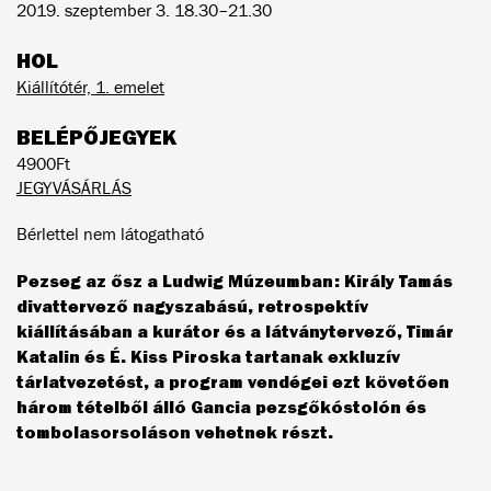
2019. szeptember 3. 18.30–21.30
HOL
Kiállítótér, 1. emelet
BELÉPŐJEGYEK
4900Ft
JEGYVÁSÁRLÁS
Bérlettel nem látogatható
Pezseg az ősz a Ludwig Múzeumban: Király Tamás
divattervező nagyszabású, retrospektív
kiállításában a kurátor és a látványtervező, Timár
Katalin és É. Kiss Piroska tartanak exkluzív
tárlatvezetést, a program vendégei ezt követően
három tételből álló Gancia pezsgőkóstolón és
tombolasorsoláson vehetnek részt.