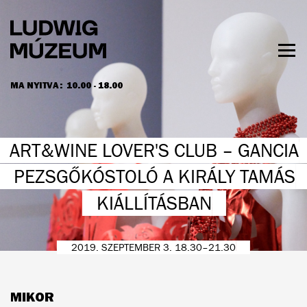
Ugrás
a
tartalomra
Men
láth
MA NYITVA:
10.00 - 18.00
NYITVATARTÁS ÉS JEGYÁRAK
ART&WINE LOVER'S CLUB – GANCIA
PEZSGŐKÓSTOLÓ A KIRÁLY TAMÁS
KIÁLLÍTÁSBAN
2019. SZEPTEMBER 3. 18.30–21.30
MIKOR