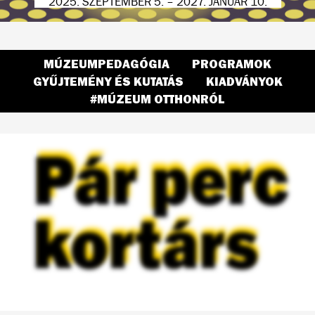
2025. SZEPTEMBER 5. – 2027. JANUÁR 10.
2026. ÁPRILIS 24. – SZEPTEMBER 20.
2026. ÁPRILIS 8. – OKTÓBER 18.
MÚZEUMPEDAGÓGIA
PROGRAMOK
Gyakran
GYŰJTEMÉNY ÉS KUTATÁS
KIADVÁNYOK
keresett
#MÚZEUM OTTHONRÓL
oldalaink