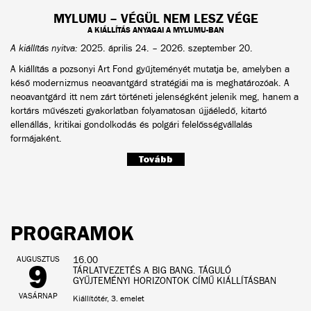
MYLUMU – VÉGÜL NEM LESZ VÉGE
A KIÁLLÍTÁS ANYAGAI A MYLUMU-BAN
A kiállítás nyitva:
2025. április 24. – 2026. szeptember 20.
A kiállítás a pozsonyi Art Fond gyűjteményét mutatja be, amelyben a
késő modernizmus neoavantgárd stratégiái ma is meghatározóak. A
neoavantgárd itt nem zárt történeti jelenségként jelenik meg, hanem a
kortárs művészeti gyakorlatban folyamatosan újjáéledő, kitartó
ellenállás, kritikai gondolkodás és polgári felelősségvállalás
formájaként.
Tovább
PROGRAMOK
AUGUSZTUS
16.00
9
TÁRLATVEZETÉS A BIG BANG. TÁGULÓ
GYŰJTEMÉNYI HORIZONTOK CÍMŰ KIÁLLÍTÁSBAN
VASÁRNAP
Kiállítótér, 3. emelet