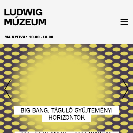
Ugrás
a
tartalomra
Men
láth
MA NYITVA:
10.00 - 18.00
NYITVATARTÁS ÉS JEGYÁRAK
Ludwig
Múzeum
VÉGÜL NEM LESZ VÉGE.
NEOAVANTGÁRD ÉS KORTÁRS
MŰVÉSZEK A POZSONYI ART FOND
BIG BANG. TÁGULÓ GYŰJTEMÉNYI
BLACK MIRROR. A JÖVŐ HOSSZÚ
GYŰJTEMÉNYBŐL
HORIZONTOK
ÁRNYÉKA