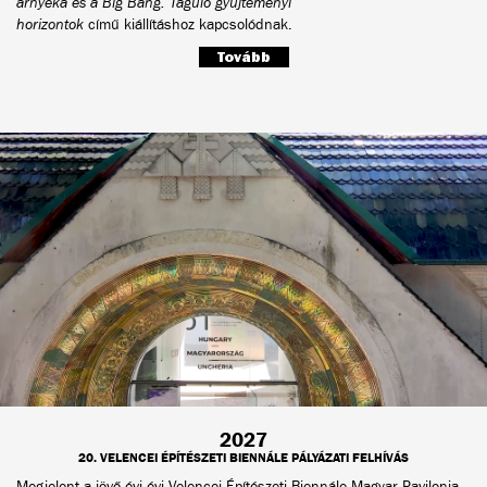
árnyéka
és
a Big Bang. Táguló gyűjteményi
horizontok
című kiállításhoz kapcsolódnak.
Tovább
2027
20. VELENCEI ÉPÍTÉSZETI BIENNÁLE PÁLYÁZATI FELHÍVÁS
Megjelent a jövő évi évi Velencei Építészeti Biennále Magyar Pavilonja