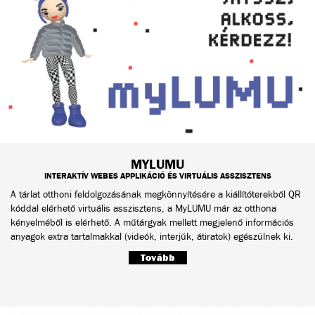
MYLUMU
INTERAKTÍV WEBES APPLIKÁCIÓ ÉS VIRTUÁLIS ASSZISZTENS
A tárlat otthoni feldolgozásának megkönnyítésére a kiállítóterekből QR
kóddal elérhető virtuális asszisztens, a MyLUMU már az otthona
kényelméből is elérhető. A műtárgyak mellett megjelenő információs
anyagok extra tartalmakkal (videók, interjúk, átiratok) egészülnek ki.
Tovább