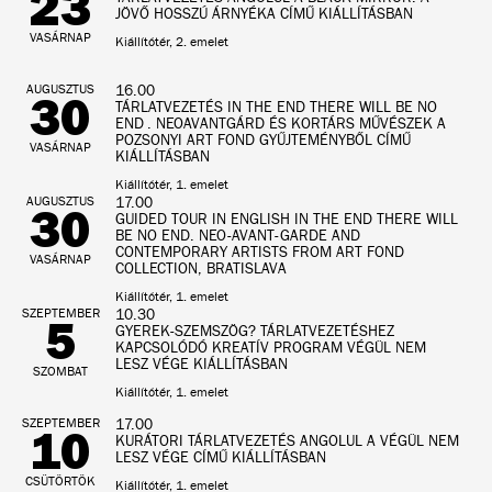
23
JÖVŐ HOSSZÚ ÁRNYÉKA CÍMŰ KIÁLLÍTÁSBAN
VASÁRNAP
Kiállítótér, 2. emelet
AUGUSZTUS
16.00
30
TÁRLATVEZETÉS IN THE END THERE WILL BE NO
END . NEOAVANTGÁRD ÉS KORTÁRS MŰVÉSZEK A
POZSONYI ART FOND GYŰJTEMÉNYBŐL CÍMŰ
VASÁRNAP
KIÁLLÍTÁSBAN
Kiállítótér, 1. emelet
AUGUSZTUS
17.00
30
GUIDED TOUR IN ENGLISH IN THE END THERE WILL
BE NO END. NEO-AVANT-GARDE AND
CONTEMPORARY ARTISTS FROM ART FOND
VASÁRNAP
COLLECTION, BRATISLAVA
Kiállítótér, 1. emelet
SZEPTEMBER
10.30
5
GYEREK-SZEMSZÖG? TÁRLATVEZETÉSHEZ
KAPCSOLÓDÓ KREATÍV PROGRAM VÉGÜL NEM
LESZ VÉGE KIÁLLÍTÁSBAN
SZOMBAT
Kiállítótér, 1. emelet
SZEPTEMBER
17.00
10
KURÁTORI TÁRLATVEZETÉS ANGOLUL A VÉGÜL NEM
LESZ VÉGE CÍMŰ KIÁLLÍTÁSBAN
CSÜTÖRTÖK
Kiállítótér, 1. emelet