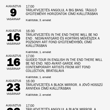
AUGUSZTUS
17.00
9
TÁRLATVEZETÉS ANGOLUL A BIG BANG. TÁGULÓ
GYŰJTEMÉNYI HORIZONTOK CÍMŰ KIÁLLÍTÁSBAN
VASÁRNAP
Kiállítótér, 3. emelet
AUGUSZTUS
16.00
16
TÁRLATVEZETÉS IN THE END THERE WILL BE NO
END . NEOAVANTGÁRD ÉS KORTÁRS MŰVÉSZEK A
POZSONYI ART FOND GYŰJTEMÉNYBŐL CÍMŰ
VASÁRNAP
KIÁLLÍTÁSBAN
Kiállítótér, 1. emelet
AUGUSZTUS
17.00
16
GUIDED TOUR IN ENGLISH IN THE END THERE WILL
BE NO END. NEO-AVANT-GARDE AND
CONTEMPORARY ARTISTS FROM ART FOND
VASÁRNAP
COLLECTION, BRATISLAVA
Kiállítótér, 1. emelet
AUGUSZTUS
16.00
23
TÁRLATVEZETÉS A BLACK MIRROR. A JÖVŐ HOSSZÚ
ÁRNYÉKA CÍMŰ KIÁLLÍTÁSBAN
VASÁRNAP
Kiállítótér, 2. emelet
AUGUSZTUS
17.00
TÁRLATVEZETÉS ANGOLUL A BLACK MIRROR. A