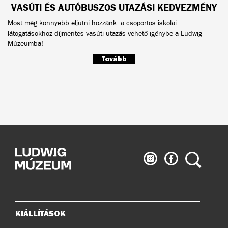
VASÚTI ÉS AUTÓBUSZOS UTAZÁSI KEDVEZMÉNY
Most még könnyebb eljutni hozzánk: a csoportos iskolai
látogatásokhoz díjmentes vasúti utazás vehető igénybe a Ludwig
Múzeumba!
Tovább
Ludwig
Ludwig
Keresés
Múzeum
Múzeum
az
a
Instagramon
Facebook-
on
KIÁLLÍTÁSOK
Oldaltérkép