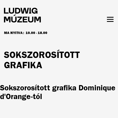
Ugrás
a
tartalomra
Men
láth
MA NYITVA:
10.00 - 18.00
NYITVATARTÁS ÉS JEGYÁRAK
SOKSZOROSÍTOTT
GRAFIKA
Sokszorosított grafika Dominique
d'Orange-tól