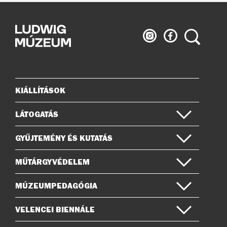
Ludwig
Ludwig
Keresés
Múzeum
Múzeum
az
a
Instagramon
Facebook-
on
KIÁLLÍTÁSOK
Oldaltérkép
LÁTOGATÁS
GYŰJTEMÉNY ÉS KUTATÁS
MŰTÁRGYVÉDELEM
MÚZEUMPEDAGÓGIA
VELENCEI BIENNÁLE