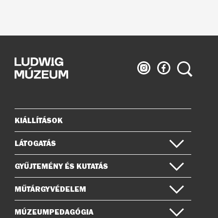
Ludwig
Ludwig
Keresés
Múzeum
Múzeum
az
a
Instagramon
Facebook-
on
KIÁLLÍTÁSOK
Oldaltérkép
LÁTOGATÁS
GYŰJTEMÉNY ÉS KUTATÁS
MŰTÁRGYVÉDELEM
MÚZEUMPEDAGÓGIA