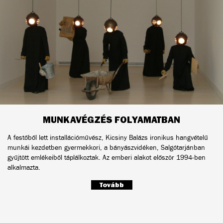
MUNKAVÉGZÉS FOLYAMATBAN
A festőből lett installációművész, Kicsiny Balázs ironikus hangvételű
munkái kezdetben gyermekkori, a bányászvidéken, Salgótarjánban
gyűjtött emlékeiből táplálkoztak. Az emberi alakot először 1994-ben
alkalmazta.
Tovább