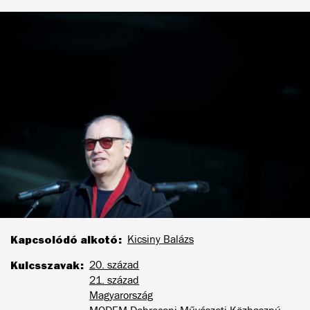
Kapcsolódó alkotó
Kicsiny Balázs
Kulcsszavak
20. század
21. század
Magyarország