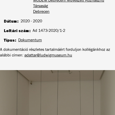
MODEM Debreceni Művészeti Közhasznú
Társaság
Debrecen
Dátum
2020 - 2020
Leltári szám
Ad 1473-2020/1-2
Típus
Dokumentum
A dokumentáció részletes tartalmáért forduljon kollégánkhoz az
alábbi címen:
adattar@ludwigmuseum.hu