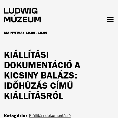
Ugrás
a
tartalomra
Men
láth
MA NYITVA:
10.00 - 18.00
NYITVATARTÁS ÉS JEGYÁRAK
KIÁLLÍTÁSI
DOKUMENTÁCIÓ A
KICSINY BALÁZS:
IDŐHÚZÁS CÍMŰ
KIÁLLÍTÁSRÓL
Kategória
Kiállítási dokumentáció