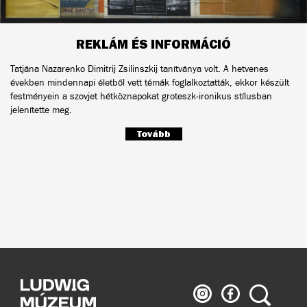
REKLÁM ÉS INFORMÁCIÓ
Tatjána Nazarenko Dimitrij Zsilinszkij tanítványa volt. A hetvenes
években mindennapi életből vett témák foglalkoztatták, ekkor készült
festményein a szovjet hétköznapokat groteszk-ironikus stílusban
jelenítette meg.
Tovább
Ludwig
Ludwig
Keresés
Múzeum
Múzeum