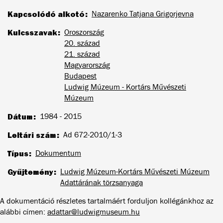
Kapcsolódó alkotó
Nazarenko Tatjana Grigorjevna
Kulcsszavak
Oroszország
20. század
21. század
Magyarország
Budapest
Ludwig Múzeum - Kortárs Művészeti
Múzeum
Dátum
1984 - 2015
Leltári szám
Ad 672-2010/1-3
Típus
Dokumentum
Gyűjtemény
Ludwig Múzeum-Kortárs Művészeti Múzeum
Adattárának törzsanyaga
A dokumentáció részletes tartalmáért forduljon kollégánkhoz az
alábbi címen:
adattar@ludwigmuseum.hu