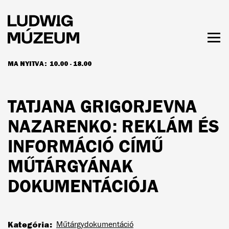
Ugrás
a
tartalomra
Men
láth
MA NYITVA:
10.00 - 18.00
NYITVATARTÁS ÉS JEGYÁRAK
TATJANA GRIGORJEVNA
NAZARENKO: REKLÁM ÉS
INFORMÁCIÓ CÍMŰ
MŰTÁRGYÁNAK
DOKUMENTÁCIÓJA
Kategória
Műtárgydokumentáció