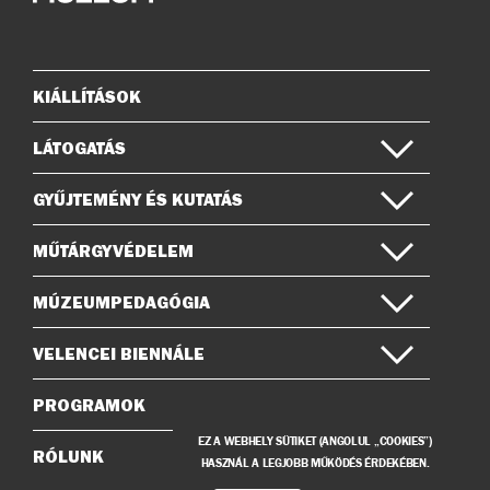
az
a
Instagramon
Facebook-
on
KIÁLLÍTÁSOK
Oldaltérkép
LÁTOGATÁS
GYŰJTEMÉNY ÉS KUTATÁS
MŰTÁRGYVÉDELEM
MÚZEUMPEDAGÓGIA
VELENCEI BIENNÁLE
PROGRAMOK
EZ A WEBHELY SÜTIKET (ANGOLUL „COOKIES”)
RÓLUNK
HASZNÁL A LEGJOBB MŰKÖDÉS ÉRDEKÉBEN.