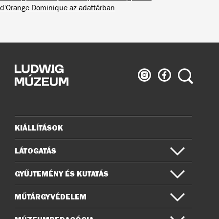
d'Orange Dominique az adattárban
Ludwig
Ludwig
Keresés
Múzeum
Múzeum
az
a
Instagramon
Facebook-
on
KIÁLLÍTÁSOK
Oldaltérkép
LÁTOGATÁS
GYŰJTEMÉNY ÉS KUTATÁS
MŰTÁRGYVÉDELEM