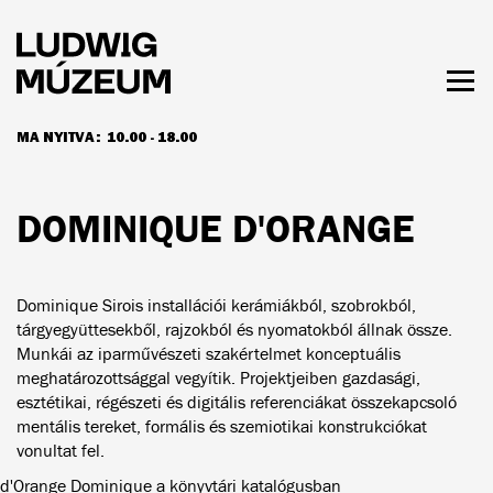
Ugrás
a
tartalomra
Men
láth
MA NYITVA:
10.00 - 18.00
NYITVATARTÁS ÉS JEGYÁRAK
DOMINIQUE D'ORANGE
Dominique Sirois installációi kerámiákból, szobrokból,
tárgyegyüttesekből, rajzokból és nyomatokból állnak össze.
Munkái az iparművészeti szakértelmet konceptuális
meghatározottsággal vegyítik. Projektjeiben gazdasági,
esztétikai, régészeti és digitális referenciákat összekapcsoló
mentális tereket, formális és szemiotikai konstrukciókat
vonultat fel.
d'Orange Dominique a könyvtári katalógusban