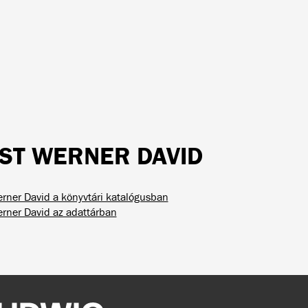
IST WERNER DAVID
erner David a könyvtári katalógusban
erner David az adattárban