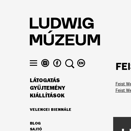
Ugrás
a
tartalomra
LUDWIG
LUDWIG
KERESÉS
VÁLTÁS
FE
MÚZEUM
MÚZEUM
ENGLISH
Menü
AZ
A
NYELVRE
láthatósága
LÁTOGATÁS
INSTAGRAMON
FACEBOOK-
Feist W
FŐ
ON
GYŰJTEMÉNY
Feist W
NAVIGÁCIÓ
KIÁLLÍTÁSOK
VELENCEI BIENNÁLE
AJÁNLATUNK
BLOG
MÁSODLAGOS
SAJTÓ