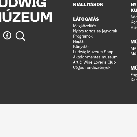
Oldaltérkép
KIÁLLÍTÁSOK
GY
KU
Ada
LÁTOGATÁS
Kön
Megközelítés
Kia
Nyitva tartás és jegyárak
ig
Ludwig
Keresés
Programok
eum
Múzeum
M
Naptár
a
Könyvtár
MA
Ludwig Múzeum Shop
agramon
Facebook-
Műt
Akadálymentes múzeum
on
Art & Wine Lover's Club
Céges rendezvények
M
Fog
Ké
ldalunkat
ral
n
ztette.