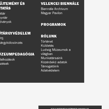
ŰJTEMÉNY ÉS
VELENCEI BIENNÁLE
TATÁS
Biennále Archívum
Magyar Pavilon
ttár
yvtár
dványok
PROGRAMOK
ŰTÁRGYVÉDELEM
RÓLUNK
PS
Történet
árgykölcsönzés
Küldetés
Ludwig Múzeumok a
ÚZEUMPEDAGÓGIA
világban
Munkatársaink
lalkozások
Közérdekű adatok
pzések
Támogatóink
Adatvédelem