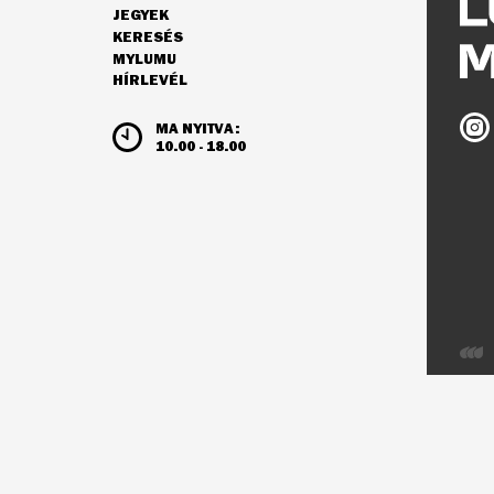
JEGYEK
NAVIGÁCIÓ
KERESÉS
MYLUMU
HÍRLEVÉL
NYITVATARTÁS ÉS JEGYÁRAK
Ludw
MA NYITVA:
Múz
10.00 - 18.00
az
Inst
Webo
az
Integ
Visio
fejles