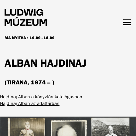
Ugrás
a
tartalomra
Men
láth
MA NYITVA:
10.00 - 18.00
NYITVATARTÁS ÉS JEGYÁRAK
ALBAN HAJDINAJ
(TIRANA, 1974 – )
Hajdinaj Alban a könyvtári katalógusban
Hajdinaj Alban az adattárban