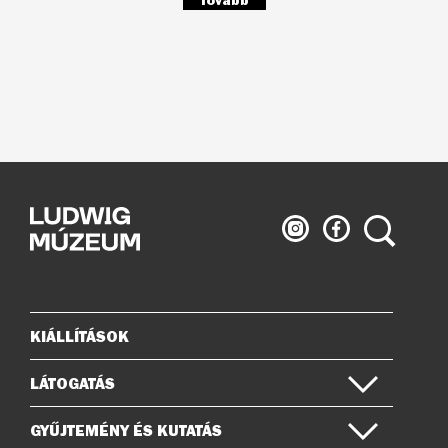
Tovább
Ludwig
Ludwig
Keresés
Múzeum
Múzeum
az
a
Instagramon
Facebook-
on
KIÁLLÍTÁSOK
Oldaltérkép
LÁTOGATÁS
GYŰJTEMÉNY ÉS KUTATÁS