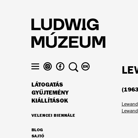
Ugrás
a
tartalomra
LUDWIG
LUDWIG
KERESÉS
VÁLTÁS
LE
MÚZEUM
MÚZEUM
ENGLISH
Menü
AZ
A
NYELVRE
láthatósága
LÁTOGATÁS
INSTAGRAMON
FACEBOOK-
(1963
FŐ
ON
GYŰJTEMÉNY
NAVIGÁCIÓ
KIÁLLÍTÁSOK
Lewando
Lewando
VELENCEI BIENNÁLE
AJÁNLATUNK
BLOG
MÁSODLAGOS
SAJTÓ