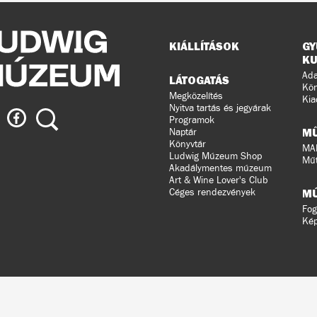
Oldaltérkép
KIÁLLÍTÁSOK
GY
KU
Ada
LÁTOGATÁS
Kön
Megközelítés
Kia
Nyitva tartás és jegyárak
ig
Ludwig
Keresés
Programok
eum
Múzeum
M
Naptár
a
Könyvtár
MA
Ludwig Múzeum Shop
agramon
Facebook-
Műt
Akadálymentes múzeum
on
Art & Wine Lover's Club
Céges rendezvények
M
Fog
Ké
ldalunkat
ral
n