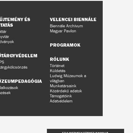
ŰJTEMÉNY ÉS
VELENCEI BIENNÁLE
TATÁS
Biennále Archívum
Magyar Pavilon
ttár
yvtár
dványok
PROGRAMOK
ŰTÁRGYVÉDELEM
RÓLUNK
PS
Történet
árgykölcsönzés
Küldetés
Ludwig Múzeumok a
ÚZEUMPEDAGÓGIA
világban
Munkatársaink
lalkozások
Közérdekű adatok
pzések
Támogatóink
Adatvédelem