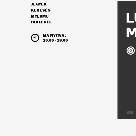
JEGYEK
NAVIGÁCIÓ
KERESÉS
MYLUMU
HÍRLEVÉL
NYITVATARTÁS ÉS JEGYÁRAK
MA NYITVA:
10.00 - 18.00
Ludw
Múz
az
Inst
Webo
az
Integ
Visio