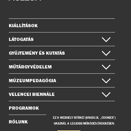
az
a
Instagramon
Facebook-
on
KIÁLLÍTÁSOK
Oldaltérkép
LÁTOGATÁS
GYŰJTEMÉNY ÉS KUTATÁS
MŰTÁRGYVÉDELEM
MÚZEUMPEDAGÓGIA
VELENCEI BIENNÁLE
PROGRAMOK
EZ A WEBHELY SÜTIKET (ANGOLUL „COOKIES”)
RÓLUNK
HASZNÁL A LEGJOBB MŰKÖDÉS ÉRDEKÉBEN.