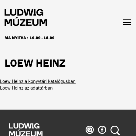
Ugrás
a
tartalomra
Men
láth
MA NYITVA:
10.00 - 18.00
NYITVATARTÁS ÉS JEGYÁRAK
LOEW HEINZ
Loew Heinz a könyvtári katalógusban
Loew Heinz az adattárban
Ludwig
Ludwig
Keresés
Múzeum
Múzeum