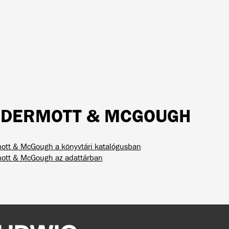
DERMOTT & MCGOUGH
tt & McGough a könyvtári katalógusban
ott & McGough az adattárban