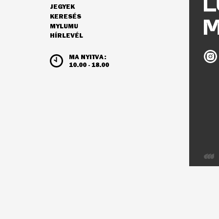
JEGYEK
NAVIGÁCIÓ
KERESÉS
MYLUMU
HÍRLEVÉL
NYITVATARTÁS ÉS JEGYÁRAK
Ludw
MA NYITVA:
Múz
10.00 - 18.00
az
Inst
Webo
az
Integ
Visio
fejles