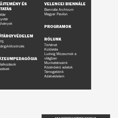
ŰJTEMÉNY ÉS
VELENCEI BIENNÁLE
TATÁS
Biennále Archívum
Magyar Pavilon
ttár
yvtár
dványok
PROGRAMOK
ŰTÁRGYVÉDELEM
RÓLUNK
PS
Történet
árgykölcsönzés
Küldetés
Ludwig Múzeumok a
ÚZEUMPEDAGÓGIA
világban
Munkatársaink
lalkozások
Közérdekű adatok
pzések
Támogatóink
Adatvédelem