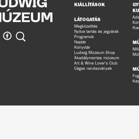
Oldaltérkép
KIÁLLÍTÁSOK
GY
KU
Ada
LÁTOGATÁS
Kön
Megközelítés
Kia
Nyitva tartás és jegyárak
ig
Ludwig
Keresés
Programok
eum
Múzeum
M
Naptár
a
Könyvtár
MA
Ludwig Múzeum Shop
agramon
Facebook-
Műt
Akadálymentes múzeum
on
Art & Wine Lover's Club
Céges rendezvények
M
Fog
Ké
ldalunkat
ral
n
ztette.