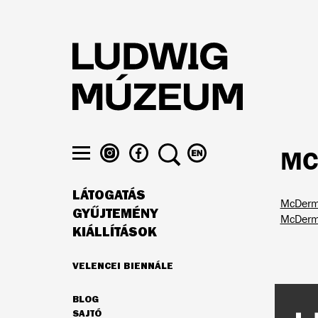
Ugrás
a
tartalomra
LUDWIG
LUDWIG
KERESÉS
VÁLTÁS
MC
MÚZEUM
MÚZEUM
ENGLISH
Menü
AZ
A
NYELVRE
láthatósága
LÁTOGATÁS
INSTAGRAMON
FACEBOOK-
McDermo
FŐ
ON
GYŰJTEMÉNY
McDerm
NAVIGÁCIÓ
KIÁLLÍTÁSOK
VELENCEI BIENNÁLE
AJÁNLATUNK
BLOG
MÁSODLAGOS
SAJTÓ