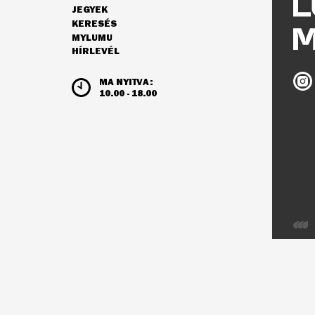
JEGYEK
NAVIGÁCIÓ
KERESÉS
MYLUMU
HÍRLEVÉL
NYITVATARTÁS ÉS JEGYÁRAK
Ludw
MA NYITVA:
Múz
10.00 - 18.00
az
Inst
Webo
az
Integ
Visio
fejles