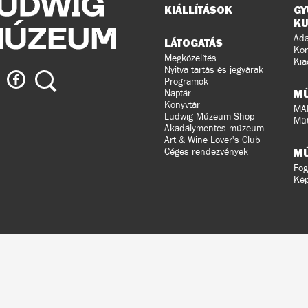
Oldaltérkép
KIÁLLÍTÁSOK
GY
KU
Ada
LÁTOGATÁS
Kön
Megközelítés
Kia
Nyitva tartás és jegyárak
ig
Ludwig
Keresés
Programok
eum
Múzeum
M
Naptár
a
Könyvtár
MA
Ludwig Múzeum Shop
agramon
Facebook-
Műt
Akadálymentes múzeum
on
Art & Wine Lover's Club
Céges rendezvények
M
Fog
Ké
ldalunkat
ral
n
ztette.