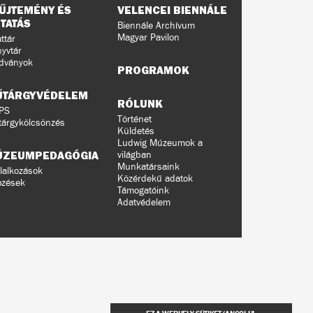
ŰJTEMÉNY ÉS
VELENCEI BIENNÁLE
TATÁS
Biennále Archívum
Magyar Pavilon
ttár
yvtár
dványok
PROGRAMOK
ŰTÁRGYVÉDELEM
RÓLUNK
PS
Történet
árgykölcsönzés
Küldetés
Ludwig Múzeumok a
ÚZEUMPEDAGÓGIA
világban
Munkatársaink
lalkozások
Közérdekű adatok
pzések
Támogatóink
Adatvédelem