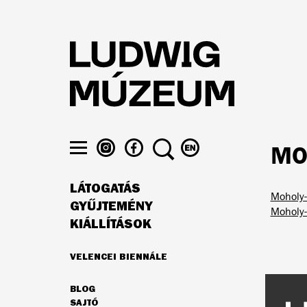
Ugrás
a
tartalomra
LUDWIG
LUDWIG
KERESÉS
VÁLTÁS
MO
MÚZEUM
MÚZEUM
ENGLISH
Menü
AZ
A
NYELVRE
láthatósága
LÁTOGATÁS
INSTAGRAMON
FACEBOOK-
Moholy-
FŐ
ON
GYŰJTEMÉNY
Moholy-
NAVIGÁCIÓ
KIÁLLÍTÁSOK
VELENCEI BIENNÁLE
AJÁNLATUNK
BLOG
MÁSODLAGOS
SAJTÓ