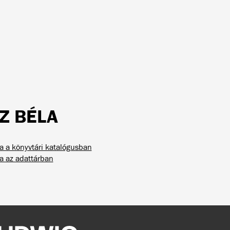
TZ BÉLA
la a könyvtári katalógusban
la az adattárban