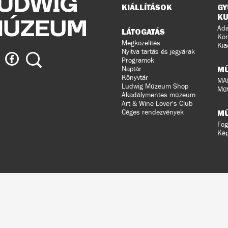
Oldaltérkép
KIÁLLÍTÁSOK
GY
KU
Ada
LÁTOGATÁS
Kön
Megközelítés
Kia
Nyitva tartás és jegyárak
ig
Ludwig
Keresés
Programok
eum
Múzeum
M
Naptár
a
Könyvtár
MA
Ludwig Múzeum Shop
agramon
Facebook-
Műt
Akadálymentes múzeum
on
Art & Wine Lover's Club
Céges rendezvények
M
Fog
Ké
ldalunkat
ral
n
ztette.