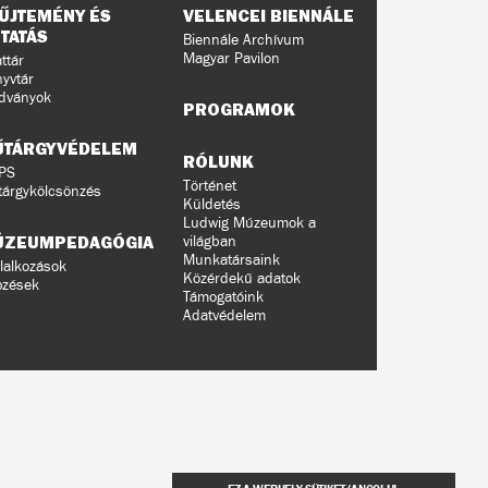
ŰJTEMÉNY ÉS
VELENCEI BIENNÁLE
TATÁS
Biennále Archívum
Magyar Pavilon
ttár
yvtár
dványok
PROGRAMOK
ŰTÁRGYVÉDELEM
RÓLUNK
PS
Történet
árgykölcsönzés
Küldetés
Ludwig Múzeumok a
ÚZEUMPEDAGÓGIA
világban
Munkatársaink
lalkozások
Közérdekű adatok
pzések
Támogatóink
Adatvédelem