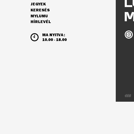
JEGYEK
NAVIGÁCIÓ
KERESÉS
MYLUMU
HÍRLEVÉL
NYITVATARTÁS ÉS JEGYÁRAK
Ludw
MA NYITVA:
Múz
10.00 - 18.00
az
Inst
Webo
az
Integ
Visio
fejles