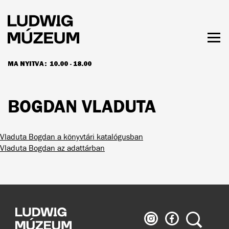
Ugrás
a
tartalomra
Men
láth
MA NYITVA:
10.00 - 18.00
NYITVATARTÁS ÉS JEGYÁRAK
BOGDAN VLADUTA
Vladuta Bogdan a könyvtári katalógusban
Vladuta Bogdan az adattárban
Ludwig
Ludwig
Keresés
Múzeum
Múzeum