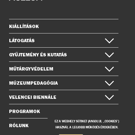
az
a
Instagramon
Facebook-
on
KIÁLLÍTÁSOK
Oldaltérkép
LÁTOGATÁS
GYŰJTEMÉNY ÉS KUTATÁS
MŰTÁRGYVÉDELEM
MÚZEUMPEDAGÓGIA
VELENCEI BIENNÁLE
PROGRAMOK
EZ A WEBHELY SÜTIKET (ANGOLUL „COOKIES”)
RÓLUNK
HASZNÁL A LEGJOBB MŰKÖDÉS ÉRDEKÉBEN.